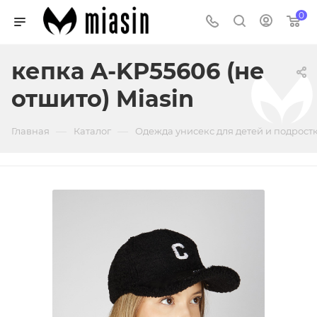
0
кепка A-KP55606 (не
отшито) Miasin
—
—
Главная
Каталог
Одежда унисекс для детей и подрост