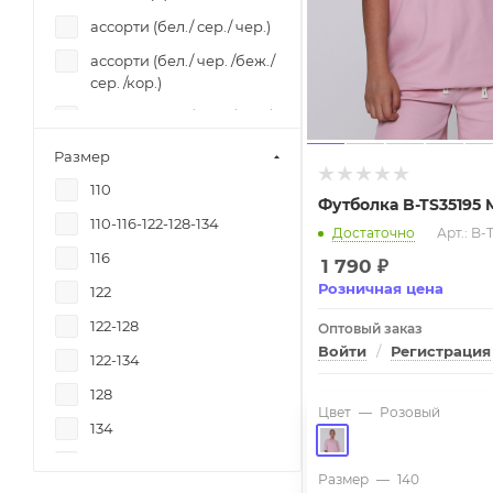
ассорти (бел./ сер./ чер.)
Sabotage
ассорти (бел./ чер. /беж./
Sabotage
сер. /кор.)
Ski
ассорти (бел./ чер. /кор./
Ski
сер. /син.)
Размер
Sonĝo
ассорти (белый/ синий)
110
Stilini
Футболка B-TS35195 
ассорти (белый/
110-116-122-128-134
черный)
Достаточно
Арт.: B-
Sunday
116
ассорти (коричневый/
1 790
₽
Super дети
розовый)
Розничная цена
122
Sweet Berry
ассорти (коричневый/
122-128
Оптовый заказ
TRENDY HALL
синий/ черный)
Войти
/
Регистрация
122-134
VитаМикс
ассорти (молочный/
128
коричневый)
Yalta kids
Цвет
—
Розовый
134
ассорти (черный)
Z-generation
134-164
ассорти (черный/
Zanoza
Размер
—
140
розовый)