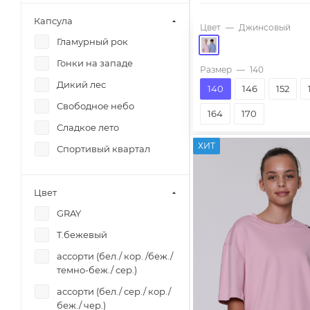
Miasin
Шапка
Капсула
Цвет
—
Джинсовый
Miasin
Шарф
Гламурный рок
MTILSIT
Шорты
Гонки на западе
Размер
—
140
MTILSIT
Юбка
Дикий лес
140
146
152
Multi boom
Топ
Свободное небо
164
170
Multi boom
Сладкое лето
Multi boom
ХИТ
Спортивый квартал
Multi boom
Odevaika
Цвет
Odevaika
GRAY
Ponti
T.бежевый
PRIMIGI
ассорти (бел./ кор. /беж./
Real Young
темно-беж./ сер.)
REMIX
ассорти (бел./ сер./ кор./
беж./ чер.)
RIKKI-TIKKI