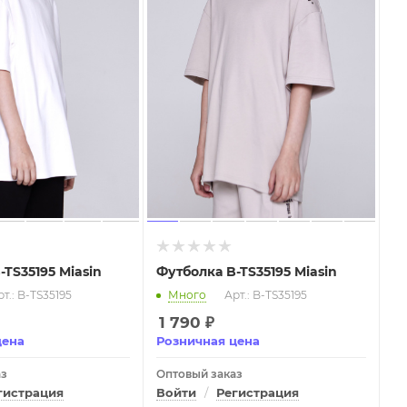
-TS35195 Miasin
Футболка B-TS35195 Miasin
т.: B-TS35195
Много
Арт.: B-TS35195
1 790
₽
цена
Розничная цена
аз
Оптовый заказ
гистрация
Войти
/
Регистрация