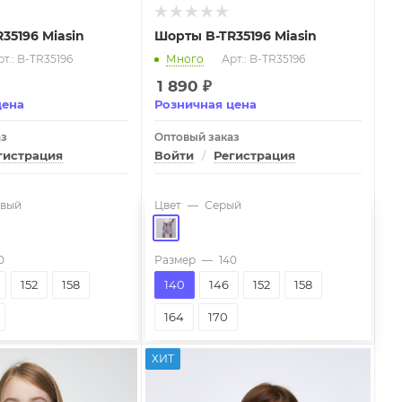
35196 Miasin
Шорты B-TR35196 Miasin
т.: B-TR35196
Много
Арт.: B-TR35196
1 890
₽
цена
Розничная цена
аз
Оптовый заказ
гистрация
Войти
/
Регистрация
вый
Цвет
—
Серый
0
Размер
—
140
152
158
140
146
152
158
164
170
ХИТ