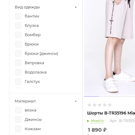
Eurokids
Вид одежды
Eurokids
бантик
Eurokids
Блузка
EWA
Бомбер
Fashion mix
Брюки
FashionTEEN
брюки (джинсы)
FashionTEEN
Ветровка
ForTeen14
Водолазка
Funny Yanny
Галстук
Generation Z
гетры
Girlstory
Гольфы
Материал
Girlstory
Демпер
вязка
Шорты B-TR35196 Mia
Girlstory
Джемпер
Джинсы
Много
Арт.: B-TR351
IQ Kids
Джинсы
Кожзам
1 890
₽