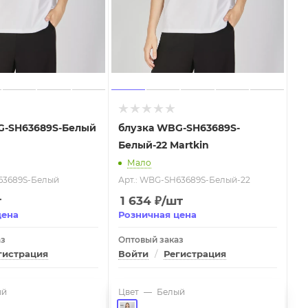
G-SH63689S-Белый
блузка WBG-SH63689S-
Белый-22 Martkin
Мало
63689S-Белый
Арт.: WBG-SH63689S-Белый-22
т
1 634
₽
/шт
цена
Розничная цена
аз
Оптовый заказ
гистрация
Войти
/
Регистрация
ый
Цвет
—
Белый