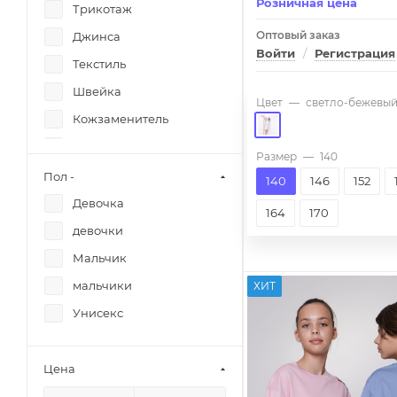
Розничная цена
Iris
Джорты
Трикотаж
Jimmy
докер
Оптовый заказ
Джинса
Войти
/
Регистрация
Kanz
Жилет
Текстиль
Kapusta Junior
Кардиган
Швейка
Цвет
—
светло-бежевы
Kapusta Junior
Кепка
Кожзаменитель
Kapusta Junior
колготки
Кожзаменитель+джинса
Размер
—
140
Kapusta Junior
Комплект
Кожзаменитель+текстиль
Пол -
140
146
152
Kapusta Junior
Куртка
комбинированный
Девочка
164
170
Kapusta Junior
Лонгслив
девочки
Keen teen
Лосины
Мальчик
Keen teen
Майка
мальчики
ХИТ
Keen teen
Носки
Унисекс
KidsStyle
Обманка
Kinder City
Олимпийка
Цена
Kinder mama
Пальто