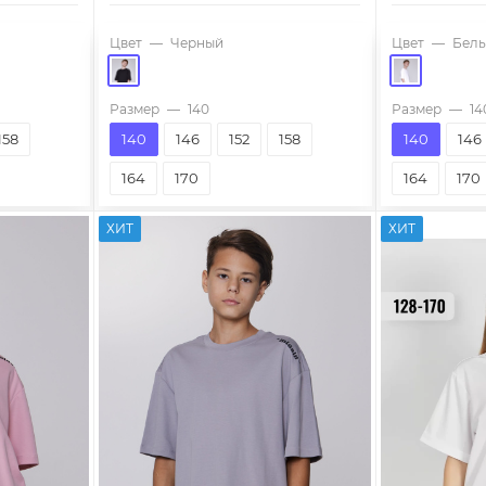
Цвет
—
Черный
Цвет
—
Бел
Размер
—
140
Размер
—
14
158
140
146
152
158
140
146
164
170
164
170
ХИТ
ХИТ