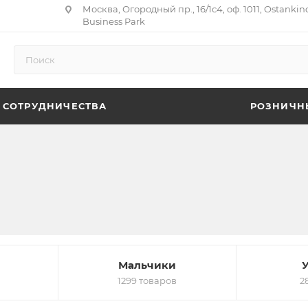
Москва, Огородный пр., 16/1с4, оф. 1011, Ostankin
Business Park
 СОТРУДНИЧЕСТВА
РОЗНИЧН
Мальчики
1299 товаров
2