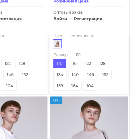
цена
Розничная цена
аз
Оптовый заказ
гистрация
Войти
/
Регистрация
ный
Цвет
—
коричневый
0
Размер
—
110
122
128
110
116
122
128
146
152
134
140
146
152
104
158
164
104
ХИТ