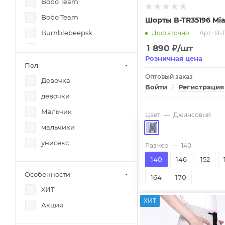
Bobo Team
Bobo Team
Шорты B-TR35196 Mia
Bumblebeepsk
Достаточно
Арт.: B-
1 890
₽
/шт
Crockid
Розничная цена
Crockid
Пол
Оптовый заказ
Crockid
Девочка
Войти
/
Регистрация
Crockid
девочки
Crockid
Мальчик
Цвет
—
Джинсовый
Crockid
мальчики
De Salitto
унисекс
Размер
—
140
Deloras
140
146
152
Deloras
Особенности
164
170
Deloras
ХИТ
ХИТ
Deloras
Акция
Deloras