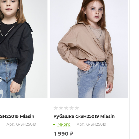
SH25019 Miasin
Рубашка G-SH25019 Miasin
о
Арт.: G-SH25019
Много
Арт.: G-SH25019
1 990
₽