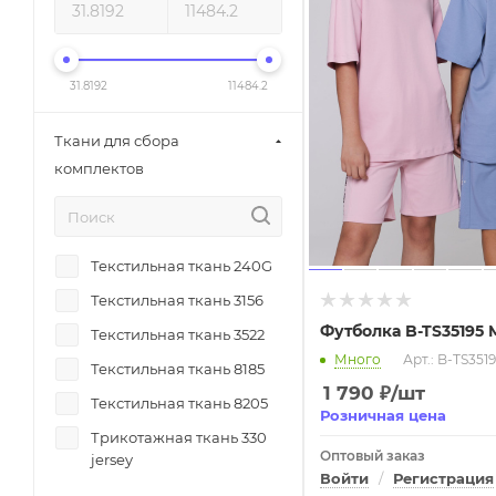
Krutyshka
Панама
Krutyshka
Пиджак
31.8192
11484.2
Krutyshka
Платье
LaBoutique
Поло
Ткани для сбора
Levin Force
Ремень
комплектов
Levin Force
Рубашка
Levin Force
рюкзак
Marka
Текстильная ткань 240G
свитер
Marka
Текстильная ткань 3156
Свитшот
Футболка B-TS35195 
Marka
Текстильная ткань 3522
сумка
Много
Арт.: B-TS351
Marka
Текстильная ткань 8185
Толстовка на молнии
1 790
₽
/шт
Marka
Текстильная ткань 8205
Футболка
Розничная цена
Miasin
Трикотажная ткань 330
фуфайка
Оптовый заказ
jersey
Miasin
Худи
Войти
/
Регистрация