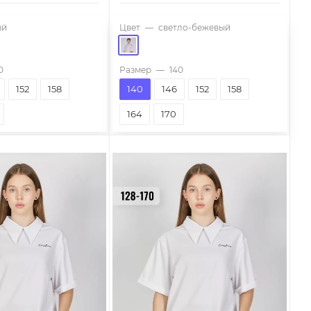
ый
Цвет
—
светло-бежевый
0
Размер
—
140
152
158
140
146
152
158
164
170