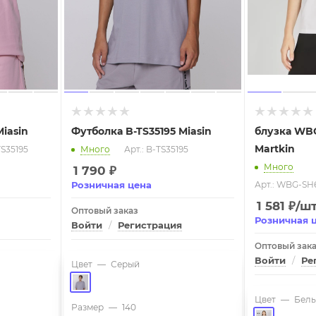
Miasin
Футболка B-TS35195 Miasin
блузка WB
Martkin
TS35195
Много
Арт.: B-TS35195
Много
1 790
₽
Розничная цена
Арт.: WBG-SH
1 581
₽
/ш
Оптовый заказ
Розничная 
Войти
/
Регистрация
Оптовый зак
Войти
/
Ре
Цвет
—
Серый
Цвет
—
Бел
Размер
—
140