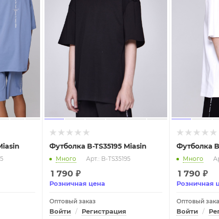
Miasin
Футболка B-TS35195 Miasin
Футболка B
95
Много
Арт.: B-TS35195
Много
Ар
1 790
₽
1 790
₽
Розничная цена
Розничная 
Оптовый заказ
Оптовый зак
Войти
/
Регистрация
Войти
/
Ре