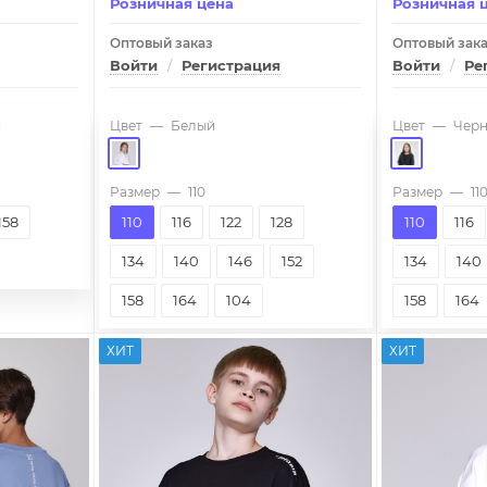
Розничная цена
Розничная 
Оптовый заказ
Оптовый зак
Войти
/
Регистрация
Войти
/
Ре
й
Цвет
—
Белый
Цвет
—
Чер
Размер
—
110
Размер
—
11
158
110
116
122
128
110
116
134
140
146
152
134
140
158
164
104
158
164
ХИТ
ХИТ