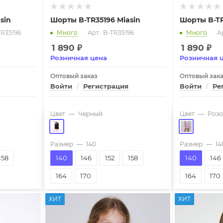
sin
Шорты B-TR35196 Miasin
Шорты B-TR
TR35196
Много
Арт.: B-TR35196
Много
Ар
1 890
₽
1 890
₽
Розничная цена
Розничная 
Оптовый заказ
Оптовый зак
Войти
/
Регистрация
Войти
/
Ре
Цвет
—
Черный
Цвет
—
Розо
Размер
—
140
Размер
—
14
158
140
146
152
158
140
146
164
170
164
170
ХИТ
ХИТ