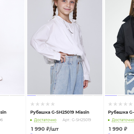
sin
Рубашка G-SH25019 Miasin
Рубашка G-
96
Достаточно
Арт.: G-SH25019
Достаточн
1 990
₽
/шт
1 990
₽