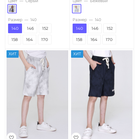
Цвет
—
Серый
Цвет
—
Бежевый
Размер
—
140
Размер
—
140
140
146
152
140
146
152
158
164
170
158
164
170
ХИТ
ХИТ