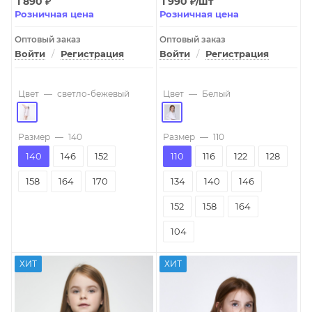
1 890
₽
1 990
₽
/шт
Розничная цена
Розничная цена
Оптовый заказ
Оптовый заказ
Войти
/
Регистрация
Войти
/
Регистрация
Цвет
—
светло-бежевый
Цвет
—
Белый
Размер
—
140
Размер
—
110
140
146
152
110
116
122
128
158
164
170
134
140
146
152
158
164
104
ХИТ
ХИТ