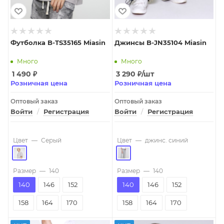
Футболка B-TS35165 Miasin
Джинсы B-JN35104 Miasin
Много
Много
1 490
₽
3 290
₽
/шт
Розничная цена
Розничная цена
Оптовый заказ
Оптовый заказ
Войти
/
Регистрация
Войти
/
Регистрация
Цвет
—
Серый
Цвет
—
джинс. синий
Размер
—
140
Размер
—
140
140
146
152
140
146
152
158
164
170
158
164
170