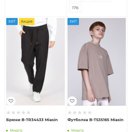
176
ХИТ
Акция
ХИТ
Брюки B-TR34433 Miasin
Футболка B-TS35165 Miasin
Много
Много