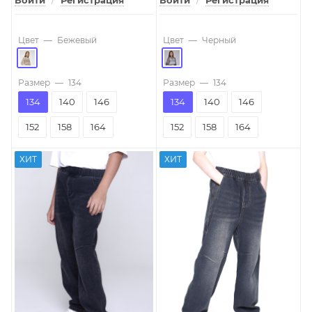
Войти
/
Регистрация
Войти
/
Регистрация
Цвет
—
Бежевый
Цвет
—
Черный
Размер
—
134
Размер
—
134
134
140
146
134
140
146
152
158
164
152
158
164
ХИТ
ХИТ