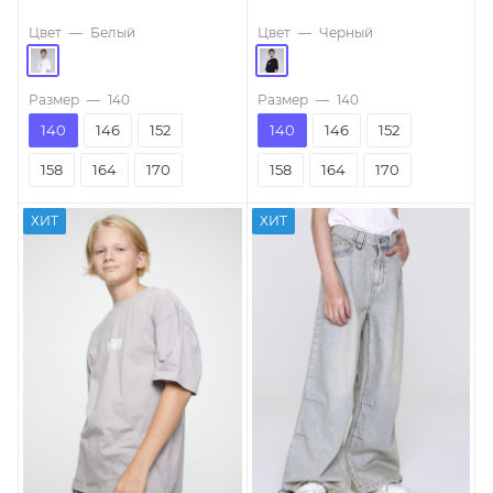
Цвет
—
Белый
Цвет
—
Черный
Размер
—
140
Размер
—
140
140
146
152
140
146
152
158
164
170
158
164
170
ХИТ
ХИТ