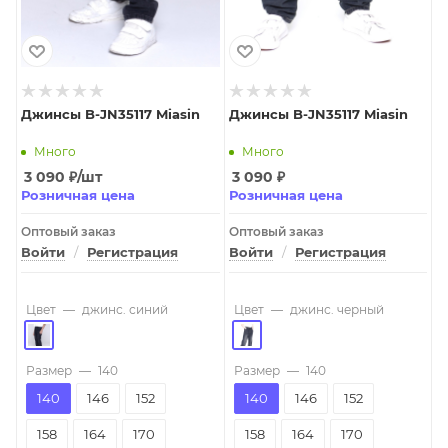
Джинсы B-JN35117 Miasin
Джинсы B-JN35117 Miasin
Много
Много
3 090
₽
/шт
3 090
₽
Розничная цена
Розничная цена
Оптовый заказ
Оптовый заказ
Войти
/
Регистрация
Войти
/
Регистрация
Цвет
—
джинс. синий
Цвет
—
джинс. черный
Размер
—
140
Размер
—
140
140
146
152
140
146
152
158
164
170
158
164
170