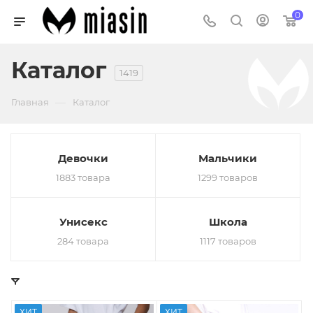
0
Каталог
1419
—
Главная
Каталог
Девочки
Мальчики
1883 товара
1299 товаров
Унисекс
Школа
284 товара
1117 товаров
ХИТ
ХИТ