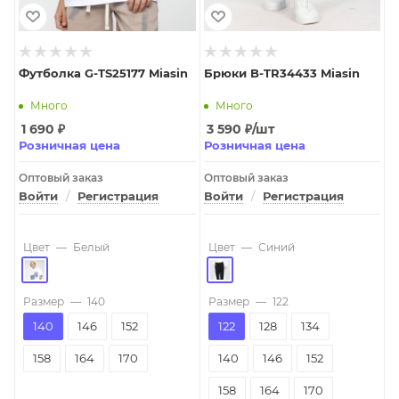
Футболка G-TS25177 Miasin
Брюки B-TR34433 Miasin
Много
Много
1 690
₽
3 590
₽
/шт
Розничная цена
Розничная цена
Оптовый заказ
Оптовый заказ
Войти
/
Регистрация
Войти
/
Регистрация
Цвет
—
Белый
Цвет
—
Синий
Размер
—
140
Размер
—
122
140
146
152
122
128
134
158
164
170
140
146
152
158
164
170