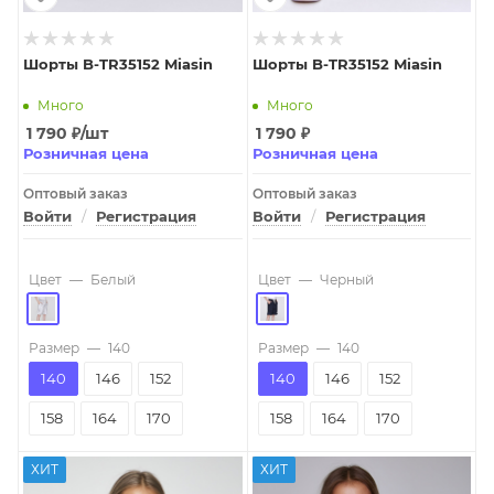
Шорты B-TR35152 Miasin
Шорты B-TR35152 Miasin
Много
Много
1 790
₽
/шт
1 790
₽
Розничная цена
Розничная цена
Оптовый заказ
Оптовый заказ
Войти
/
Регистрация
Войти
/
Регистрация
Цвет
—
Белый
Цвет
—
Черный
Размер
—
140
Размер
—
140
140
146
152
140
146
152
158
164
170
158
164
170
ХИТ
ХИТ