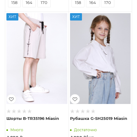
158
164
170
158
164
170
ХИТ
ХИТ
Шорты B-TR35196 Miasin
Рубашка G-SH25019 Miasin
Много
Достаточно