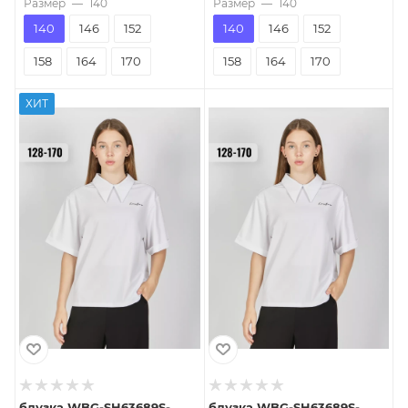
Размер
—
140
Размер
—
140
140
146
152
140
146
152
158
164
170
158
164
170
ХИТ
блузка WBG-SH63689S-
блузка WBG-SH63689S-