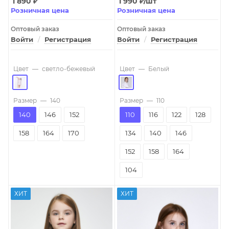
1 890
₽
1 990
₽
/шт
Розничная цена
Розничная цена
Оптовый заказ
Оптовый заказ
Войти
/
Регистрация
Войти
/
Регистрация
Цвет
—
светло-бежевый
Цвет
—
Белый
Размер
—
140
Размер
—
110
140
146
152
110
116
122
128
158
164
170
134
140
146
152
158
164
104
ХИТ
ХИТ