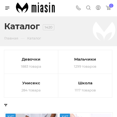
0
Каталог
1420
—
Главная
Каталог
Девочки
Мальчики
1883 товара
1299 товаров
Унисекс
Школа
284 товара
1117 товаров
ХИТ
ХИТ