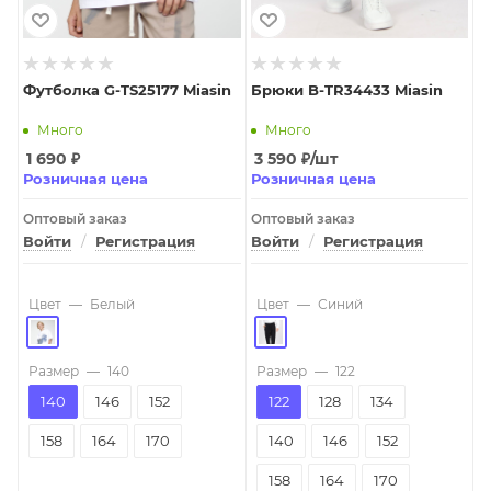
Футболка G-TS25177 Miasin
Брюки B-TR34433 Miasin
Много
Много
1 690
₽
3 590
₽
/шт
Розничная цена
Розничная цена
Оптовый заказ
Оптовый заказ
Войти
/
Регистрация
Войти
/
Регистрация
Цвет
—
Белый
Цвет
—
Синий
Размер
—
140
Размер
—
122
140
146
152
122
128
134
158
164
170
140
146
152
158
164
170