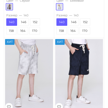
Цвет
—
Серый
Цвет
—
Бежевый
Размер
—
140
Размер
—
140
140
146
152
140
146
152
158
164
170
158
164
170
ХИТ
ХИТ