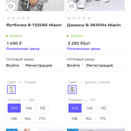
Футболка B-TS35165 Miasin
Джинсы B-JN35104 Miasin
Много
Много
1 490
₽
3 290
₽
/шт
Розничная цена
Розничная цена
Оптовый заказ
Оптовый заказ
Войти
/
Регистрация
Войти
/
Регистрация
Цвет
—
Серый
Цвет
—
джинс. синий
Размер
—
140
Размер
—
140
140
146
152
140
146
152
158
164
170
158
164
170