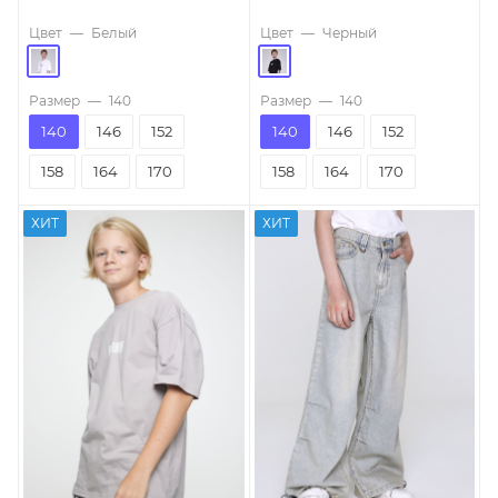
Цвет
—
Белый
Цвет
—
Черный
Размер
—
140
Размер
—
140
140
146
152
140
146
152
158
164
170
158
164
170
ХИТ
ХИТ