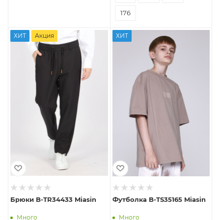
176
ХИТ
Акция
ХИТ
Брюки B-TR34433 Miasin
Футболка B-TS35165 Miasin
Много
Много