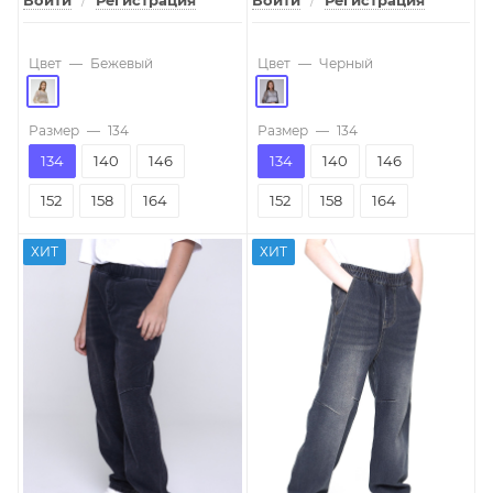
Войти
/
Регистрация
Войти
/
Регистрация
Цвет
—
Бежевый
Цвет
—
Черный
Размер
—
134
Размер
—
134
134
140
146
134
140
146
152
158
164
152
158
164
ХИТ
ХИТ