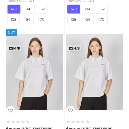
Размер
—
140
Размер
—
140
140
146
152
140
146
152
158
164
170
158
164
170
ХИТ
блузка WBG-SH63689S-
блузка WBG-SH63689S-