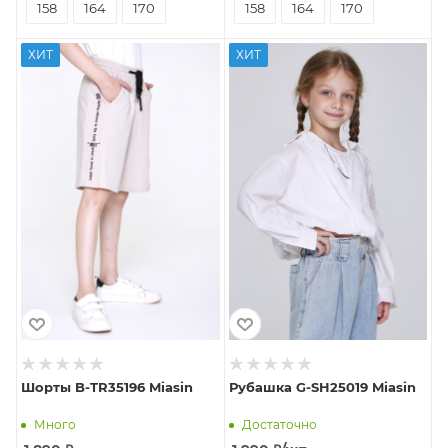
158
164
170
158
164
170
ХИТ
ХИТ
Шорты B-TR35196 Miasin
Рубашка G-SH25019 Miasin
Много
Достаточно