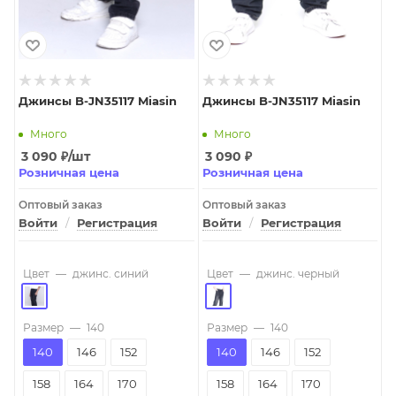
Джинсы B-JN35117 Miasin
Джинсы B-JN35117 Miasin
Много
Много
3 090
₽
/шт
3 090
₽
Розничная цена
Розничная цена
Оптовый заказ
Оптовый заказ
Войти
/
Регистрация
Войти
/
Регистрация
Цвет
—
джинс. синий
Цвет
—
джинс. черный
Размер
—
140
Размер
—
140
140
146
152
140
146
152
158
164
170
158
164
170