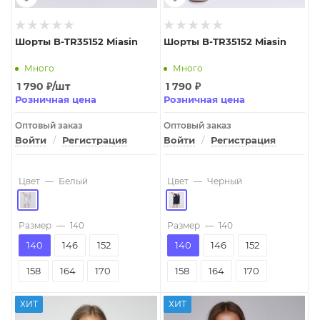
Шорты B-TR35152 Miasin
Шорты B-TR35152 Miasin
Много
Много
1 790
₽
/шт
1 790
₽
Розничная цена
Розничная цена
Оптовый заказ
Оптовый заказ
Войти
/
Регистрация
Войти
/
Регистрация
Цвет
—
Белый
Цвет
—
Черный
Размер
—
140
Размер
—
140
140
146
152
140
146
152
158
164
170
158
164
170
ХИТ
ХИТ