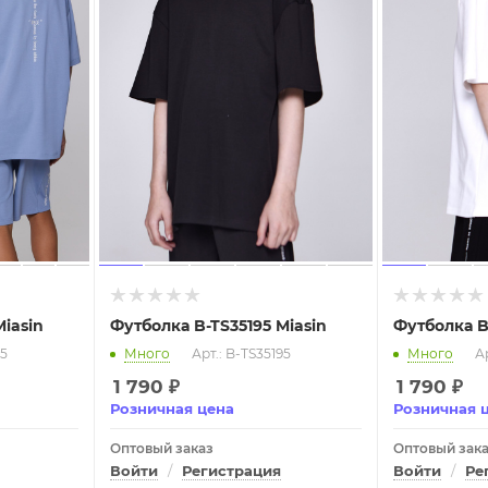
Miasin
Футболка B-TS35195 Miasin
Футболка B
95
Много
Арт.: B-TS35195
Много
Ар
1 790
₽
1 790
₽
Розничная цена
Розничная 
Оптовый заказ
Оптовый зак
Войти
/
Регистрация
Войти
/
Ре