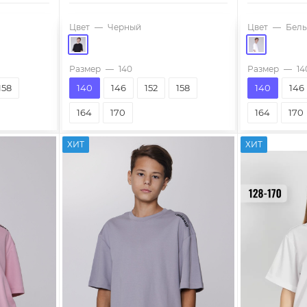
Цвет
—
Черный
Цвет
—
Бел
Размер
—
140
Размер
—
14
158
140
146
152
158
140
146
164
170
164
170
ХИТ
ХИТ