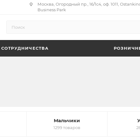
Москва, Огородный пр., 16/1с4, оф. 1011, Ostankin
Business Park
 СОТРУДНИЧЕСТВА
РОЗНИЧН
Мальчики
1299 товаров
2