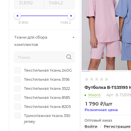
Krutyshka
Панама
Krutyshka
Пиджак
31.8192
11484.2
Krutyshka
Платье
LaBoutique
Поло
Ткани для сбора
Levin Force
Ремень
комплектов
Levin Force
Рубашка
Levin Force
рюкзак
Marka
Текстильная ткань 240G
свитер
Marka
Текстильная ткань 3156
Свитшот
Футболка B-TS35195 
Marka
Текстильная ткань 3522
сумка
Много
Арт.: B-TS351
Marka
Текстильная ткань 8185
Толстовка на молнии
1 790
₽
/шт
Marka
Текстильная ткань 8205
Футболка
Розничная цена
Miasin
Трикотажная ткань 330
фуфайка
Оптовый заказ
jersey
Miasin
Худи
Войти
/
Регистрация