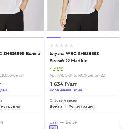
G-SH63689S-Белый
блузка WBG-SH63689S-
Белый-22 Martkin
Мало
63689S-Белый
Арт.: WBG-SH63689S-Белый-22
т
1 634
₽
/шт
цена
Розничная цена
аз
Оптовый заказ
гистрация
Войти
/
Регистрация
ый
Цвет
—
Белый