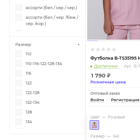
ассорти (бел./ сер./ чер.)
Sabotage
ассорти (бел./ чер. /беж./
Sabotage
сер. /кор.)
Ski
ассорти (бел./ чер. /кор./
Ski
сер. /син.)
Размер
Sonĝo
ассорти (белый/ синий)
110
Stilini
Футболка B-TS35195 
ассорти (белый/
110-116-122-128-134
черный)
Достаточно
Арт.: B-
Sunday
116
ассорти (коричневый/
1 790
₽
Super дети
розовый)
Розничная цена
122
Sweet Berry
ассорти (коричневый/
122-128
Оптовый заказ
TRENDY HALL
синий/ черный)
Войти
/
Регистрация
122-134
VитаМикс
ассорти (молочный/
128
коричневый)
Yalta kids
Цвет
—
Розовый
134
ассорти (черный)
Z-generation
134-164
ассорти (черный/
Zanoza
Размер
—
140
розовый)