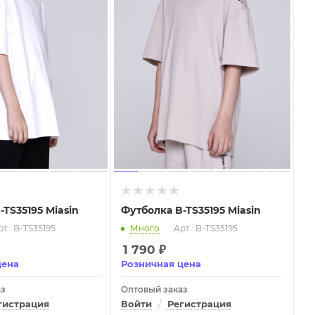
-TS35195 Miasin
Футболка B-TS35195 Miasin
т.: B-TS35195
Много
Арт.: B-TS35195
1 790
₽
цена
Розничная цена
аз
Оптовый заказ
гистрация
Войти
/
Регистрация