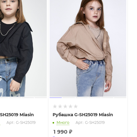
SH25019 Miasin
Рубашка G-SH25019 Miasin
о
Арт.: G-SH25019
Много
Арт.: G-SH25019
1 990
₽