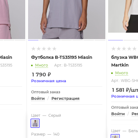
Miasin
Футболка B-TS35195 Miasin
блузка WB
Martkin
TS35195
Много
Арт.: B-TS35195
Много
1 790
₽
Розничная цена
Арт.: WBG-SH
1 581
₽
/ш
Оптовый заказ
Розничная 
Войти
/
Регистрация
Оптовый зак
Войти
/
Ре
Цвет
—
Серый
Цвет
—
Бел
Размер
—
140