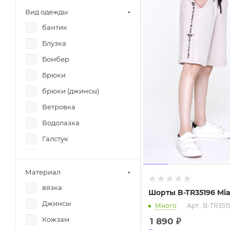
Eurokids
Вид одежды
Eurokids
бантик
Eurokids
Блузка
EWA
Бомбер
Fashion mix
Брюки
FashionTEEN
брюки (джинсы)
FashionTEEN
Ветровка
ForTeen14
Водолазка
Funny Yanny
Галстук
Generation Z
гетры
Girlstory
Гольфы
Материал
Girlstory
Демпер
вязка
Шорты B-TR35196 Mia
Girlstory
Джемпер
Джинсы
Много
Арт.: B-TR351
IQ Kids
Джинсы
Кожзам
1 890
₽