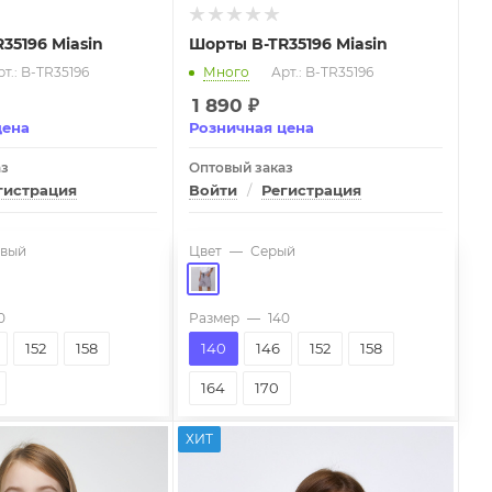
35196 Miasin
Шорты B-TR35196 Miasin
т.: B-TR35196
Много
Арт.: B-TR35196
1 890
₽
цена
Розничная цена
аз
Оптовый заказ
гистрация
Войти
/
Регистрация
вый
Цвет
—
Серый
0
Размер
—
140
152
158
140
146
152
158
164
170
ХИТ