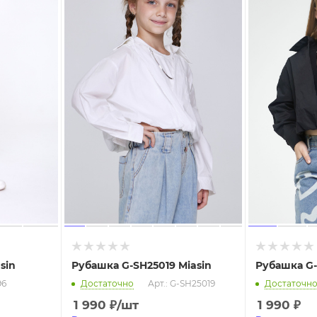
sin
Рубашка G-SH25019 Miasin
Рубашка G-
96
Достаточно
Арт.: G-SH25019
Достаточн
1 990
₽
/шт
1 990
₽