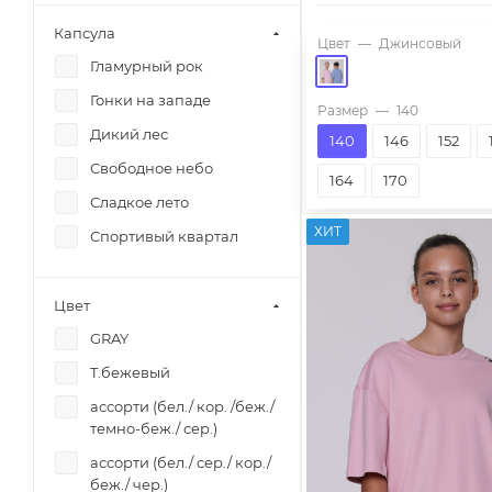
Miasin
Шапка
Капсула
Цвет
—
Джинсовый
Miasin
Шарф
Гламурный рок
MTILSIT
Шорты
Гонки на западе
Размер
—
140
MTILSIT
Юбка
Дикий лес
140
146
152
Multi boom
Топ
Свободное небо
164
170
Multi boom
Сладкое лето
Multi boom
ХИТ
Спортивый квартал
Multi boom
Odevaika
Цвет
Odevaika
GRAY
Ponti
T.бежевый
PRIMIGI
ассорти (бел./ кор. /беж./
Real Young
темно-беж./ сер.)
REMIX
ассорти (бел./ сер./ кор./
беж./ чер.)
RIKKI-TIKKI