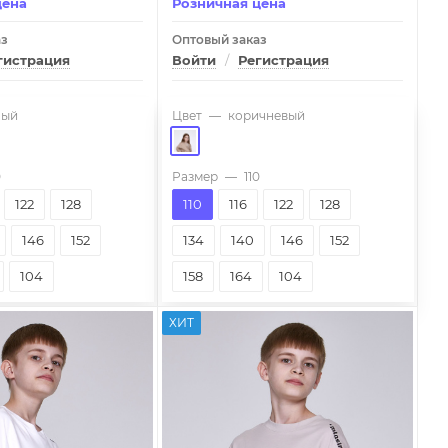
цена
Розничная цена
аз
Оптовый заказ
гистрация
Войти
/
Регистрация
ный
Цвет
—
коричневый
0
Размер
—
110
122
128
110
116
122
128
146
152
134
140
146
152
104
158
164
104
ХИТ