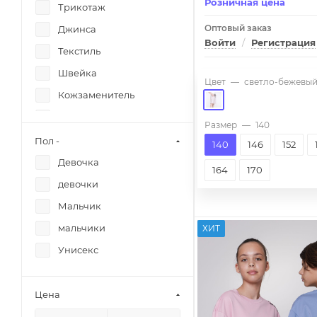
Розничная цена
Iris
Джорты
Трикотаж
Jimmy
докер
Оптовый заказ
Джинса
Войти
/
Регистрация
Kanz
Жилет
Текстиль
Kapusta Junior
Кардиган
Швейка
Цвет
—
светло-бежевы
Kapusta Junior
Кепка
Кожзаменитель
Kapusta Junior
колготки
Кожзаменитель+джинса
Размер
—
140
Kapusta Junior
Комплект
Кожзаменитель+текстиль
Пол -
140
146
152
Kapusta Junior
Куртка
комбинированный
Девочка
164
170
Kapusta Junior
Лонгслив
девочки
Keen teen
Лосины
Мальчик
Keen teen
Майка
мальчики
ХИТ
Keen teen
Носки
Унисекс
KidsStyle
Обманка
Kinder City
Олимпийка
Цена
Kinder mama
Пальто