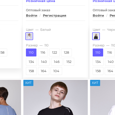
Розничная цена
Розничная 
Оптовый заказ
Оптовый зак
Войти
/
Регистрация
Войти
/
Ре
й
Цвет
—
Белый
Цвет
—
Чер
Размер
—
110
Размер
—
11
158
110
116
122
128
110
116
134
140
146
152
134
140
158
164
104
158
164
ХИТ
ХИТ