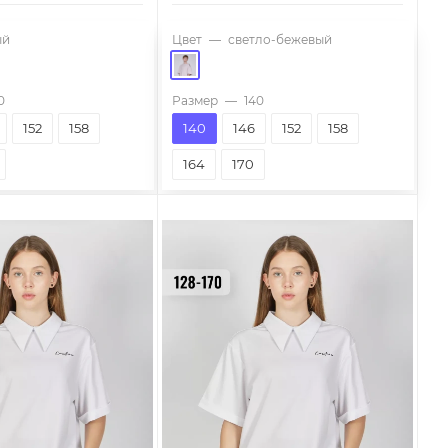
ый
Цвет
—
светло-бежевый
0
Размер
—
140
152
158
140
146
152
158
164
170