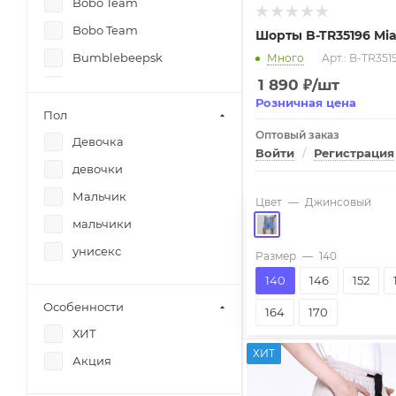
Bobo Team
Bobo Team
Шорты B-TR35196 Mia
Bumblebeepsk
Много
Арт.: B-TR351
1 890
₽
/шт
Crockid
Розничная цена
Crockid
Пол
Оптовый заказ
Crockid
Девочка
Войти
/
Регистрация
Crockid
девочки
Crockid
Мальчик
Цвет
—
Джинсовый
Crockid
мальчики
De Salitto
унисекс
Размер
—
140
Deloras
140
146
152
Deloras
Особенности
164
170
Deloras
ХИТ
ХИТ
Deloras
Акция
Deloras