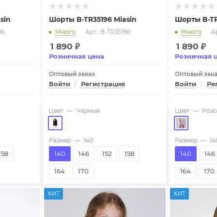
sin
Шорты B-TR35196 Miasin
Шорты B-TR
96
Много
Арт.: B-TR35196
Много
Ар
1 890
₽
1 890
₽
Розничная цена
Розничная 
Оптовый заказ
Оптовый зак
Войти
/
Регистрация
Войти
/
Ре
Цвет
—
Черный
Цвет
—
Розо
Размер
—
140
Размер
—
14
158
140
146
152
158
140
146
164
170
164
170
ХИТ
ХИТ