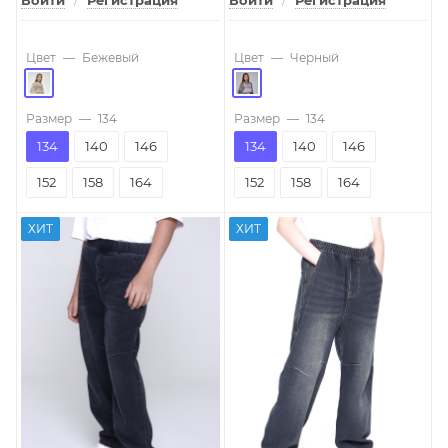
Войти
/
Регистрация
Войти
/
Регистрация
Цвет
—
Бежевый
Цвет
—
Черный
Размер
—
134
Размер
—
134
134
140
146
134
140
146
152
158
164
152
158
164
ХИТ
ХИТ