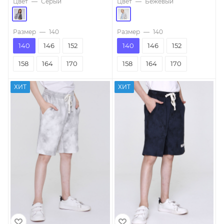
Цвет
—
Серый
Цвет
—
Бежевый
Размер
—
140
Размер
—
140
140
146
152
140
146
152
158
164
170
158
164
170
ХИТ
ХИТ