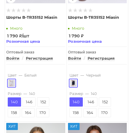
Шорты B-TR35152 Miasin
Шорты B-TR35152 Miasin
Много
Много
1 790
₽
/шт
1 790
₽
Розничная цена
Розничная цена
Оптовый заказ
Оптовый заказ
Войти
/
Регистрация
Войти
/
Регистрация
Цвет
—
Белый
Цвет
—
Черный
Размер
—
140
Размер
—
140
140
146
152
140
146
152
158
164
170
158
164
170
ХИТ
ХИТ