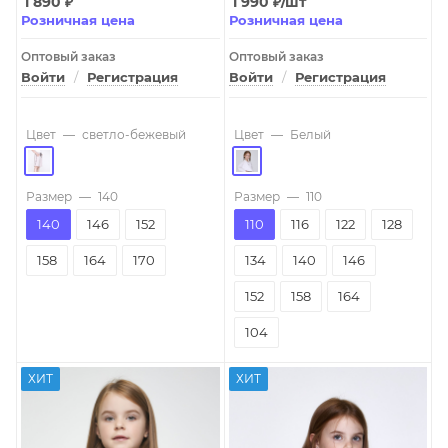
1 890
₽
1 990
₽
/шт
Розничная цена
Розничная цена
Оптовый заказ
Оптовый заказ
Войти
/
Регистрация
Войти
/
Регистрация
Цвет
—
светло-бежевый
Цвет
—
Белый
Размер
—
140
Размер
—
110
140
146
152
110
116
122
128
158
164
170
134
140
146
152
158
164
104
ХИТ
ХИТ