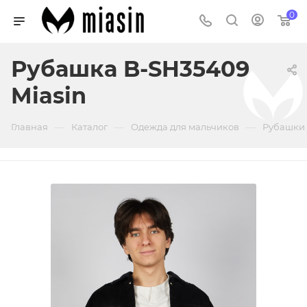
0
Рубашка B-SH35409
Miasin
—
—
—
Главная
Каталог
Одежда для мальчиков
Рубашки 