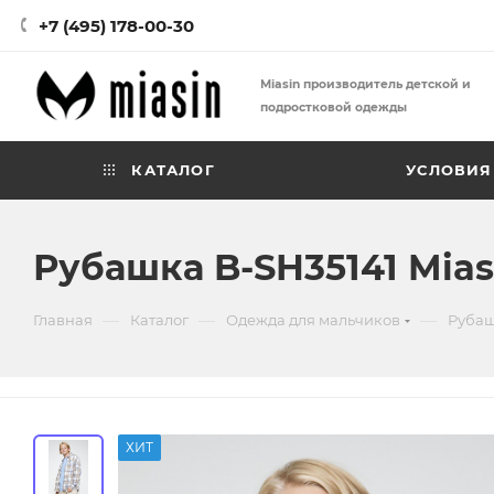
+7 (495) 178-00-30
Miasin производитель детской и
подростковой одежды
КАТАЛОГ
УСЛОВИЯ
Рубашка B-SH35141 Mias
—
—
—
Главная
Каталог
Одежда для мальчиков
Рубаш
ХИТ