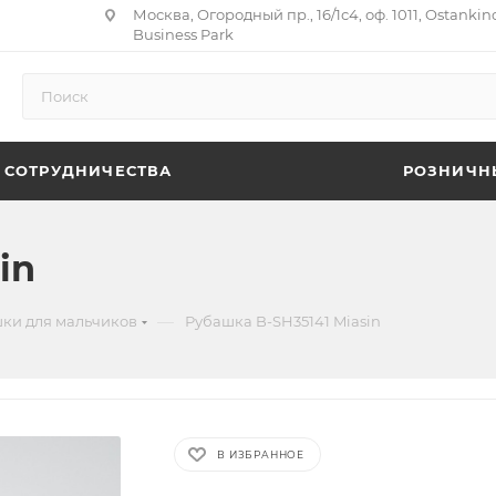
Москва, Огородный пр., 16/1с4, оф. 1011, Ostankin
Business Park
 СОТРУДНИЧЕСТВА
РОЗНИЧН
in
—
ки для мальчиков
Рубашка B-SH35141 Miasin
В ИЗБРАННОЕ