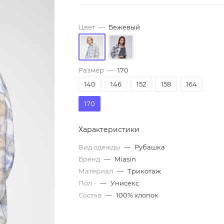
Цвет
—
Бежевый
Размер
—
170
140
146
152
158
164
170
Характеристики
Вид одежды
—
Рубашка
Бренд
—
Miasin
Материал
—
Трикотаж
Пол -
—
Унисекс
Состав
—
100% хлопок