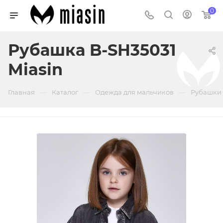
0
Рубашка B-SH35031
Miasin
—
—
—
Главная
Каталог
Одежда для мальчиков
Рубашки 