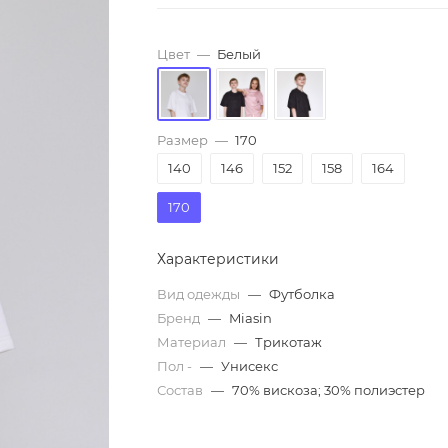
Цвет
—
Белый
Размер
—
170
140
146
152
158
164
170
Характеристики
Вид одежды
—
Футболка
Бренд
—
Miasin
Материал
—
Трикотаж
Пол -
—
Унисекс
Состав
—
70% вискоза; 30% полиэстер