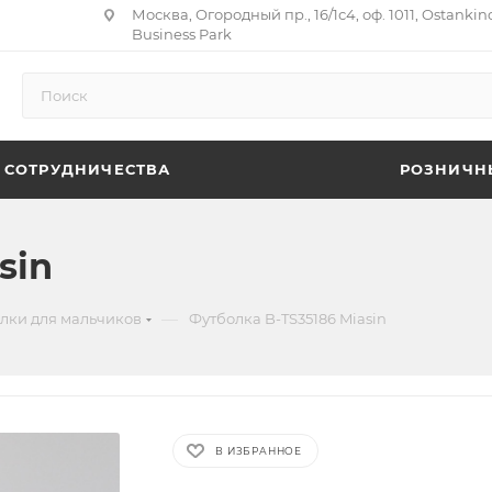
Москва, Огородный пр., 16/1с4, оф. 1011, Ostankin
Business Park
 СОТРУДНИЧЕСТВА
РОЗНИЧН
sin
—
лки для мальчиков
Футболка B-TS35186 Miasin
В ИЗБРАННОЕ