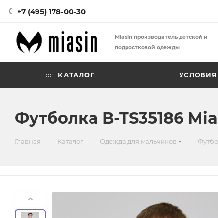
+7 (495) 178-00-30
Miasin производитель детской и
подростковой одежды
КАТАЛОГ
УСЛОВИЯ
Футболка B-TS35186 Mia
—
—
—
Главная
Каталог
Одежда для мальчиков
Футбо