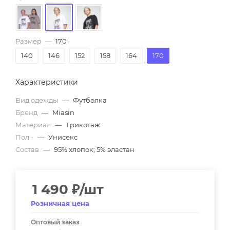
Размер
—
170
140
146
152
158
164
170
Характеристики
Вид одежды
—
Футболка
Бренд
—
Miasin
Материал
—
Трикотаж
Пол -
—
Унисекс
Состав
—
95% хлопок; 5% эластан
1 490
₽
/шт
Розничная цена
Оптовый заказ