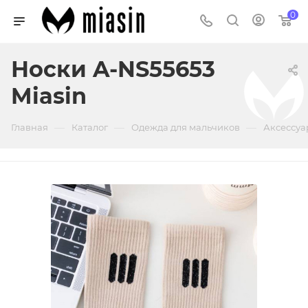
0
Носки A-NS55653
Miasin
—
—
—
Главная
Каталог
Одежда для мальчиков
Аксессуа