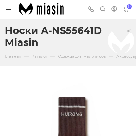
0
Носки A-NS55641D
Miasin
—
—
—
Главная
Каталог
Одежда для мальчиков
Аксессуа