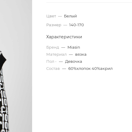
Цвет
—
Белый
Размер
—
140-170
Характеристики
Бренд
—
Miasin
Материал
—
вязка
Пол -
—
Девочка
Состав
—
60%хлопок 40%акрил