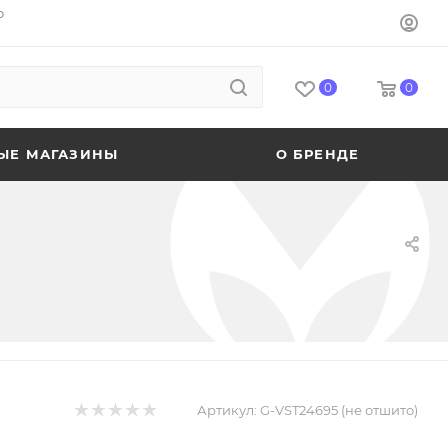
o
0
0
ЫЕ МАГАЗИНЫ
О БРЕНДЕ
Артикул:
G-VST24695 (не отшито)