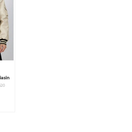
asin
620