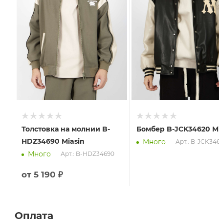
Толстовка на молнии B-
Бомбер B-JCK34620 Mi
HDZ34690 Miasin
Много
Арт.: B-JCK34
Много
Арт.: B-HDZ34690
от
5 190 ₽
Оплата