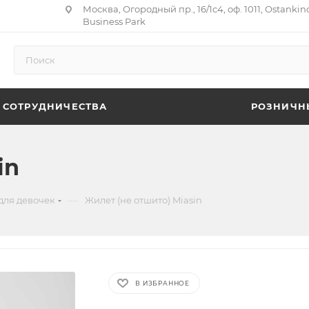
Москва, Огородный пр., 16/1с4, оф. 1011, Ostankin
Business Park
 СОТРУДНИЧЕСТВА
РОЗНИЧН
in
—
для девочек
Жилет (не отшито) Miasin
В ИЗБРАННОЕ