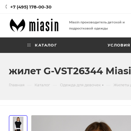
+7 (495) 178-00-30
Miasin производитель детской и
подростковой одежды
КАТАЛОГ
УСЛОВИЯ
жилет G-VST26344 Mias
—
—
—
Главная
Каталог
Одежда для девочек
Жилеты 