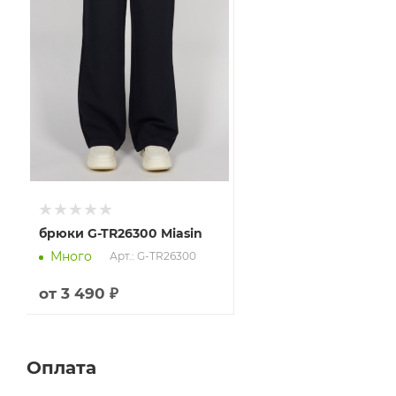
брюки G-TR26300 Miasin
Много
Арт.: G-TR26300
от
3 490 ₽
Оплата