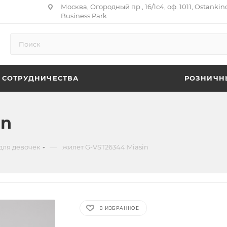
Москва, Огородный пр., 16/1с4, оф. 1011, Ostankin
Business Park
 СОТРУДНИЧЕСТВА
РОЗНИЧН
in
—
для девочек
жилет G-VST26344 Miasin
В ИЗБРАННОЕ