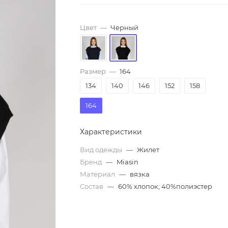
Цвет
—
Черный
Размер
—
164
134
140
146
152
158
164
Характеристики
Вид одежды
—
Жилет
Бренд
—
Miasin
Материал
—
вязка
Состав
—
60% хлопок; 40%полиэстер