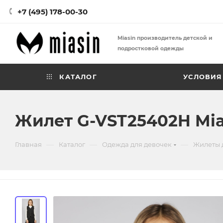
+7 (495) 178-00-30
Miasin производитель детской и
подростковой одежды
КАТАЛОГ
УСЛОВИЯ
Жилет G-VST25402H Mia
—
—
—
Главная
Каталог
Одежда для девочек
Жилеты 