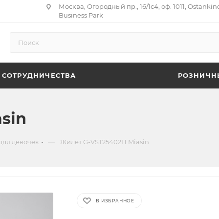
Москва, Огородный пр., 16/1с4, оф. 1011, Ostankin
Business Park
 СОТРУДНИЧЕСТВА
РОЗНИЧН
sin
—
для девочек
Жилет G-VST25402H Miasin
В ИЗБРАННОЕ