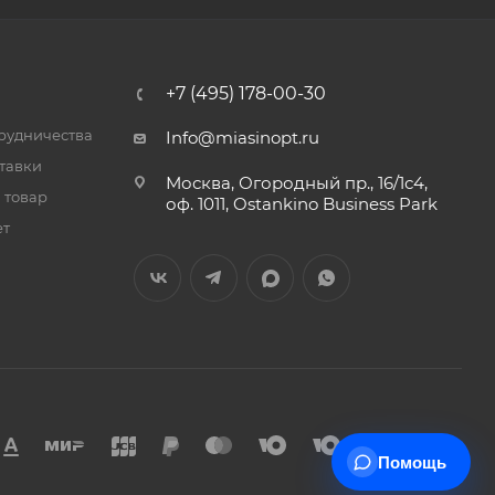
+7 (495) 178-00-30
трудничества
Info@miasinopt.ru
тавки
Москва, Огородный пр., 16/1с4,
 товар
оф. 1011, Ostankino Business Park
ет
Помощь