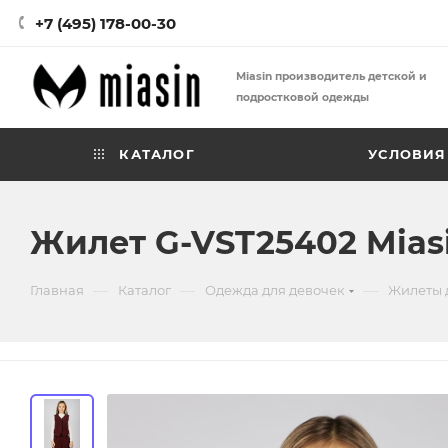
+7 (495) 178-00-30
Miasin производитель детской и
подростковой одежды
КАТАЛОГ
УСЛОВИЯ
Жилет G-VST25402 Mias
—
—
—
Главная
Каталог
Одежда для девочек
Жилеты 