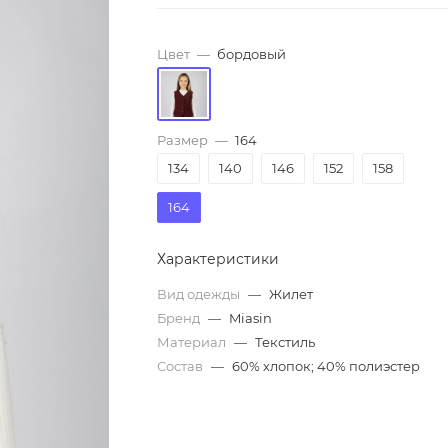
Цвет
—
бордовый
Размер
—
164
134
140
146
152
158
164
Характеристики
Вид одежды
—
Жилет
Бренд
—
Miasin
Материал
—
Текстиль
Состав
—
60% хлопок; 40% полиэстер