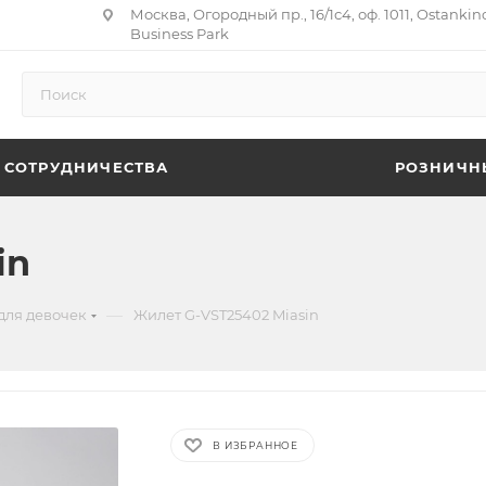
Москва, Огородный пр., 16/1с4, оф. 1011, Ostankin
Business Park
 СОТРУДНИЧЕСТВА
РОЗНИЧН
in
—
для девочек
Жилет G-VST25402 Miasin
В ИЗБРАННОЕ