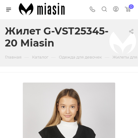
0
Жилет G-VST25345-
20 Miasin
—
—
—
Главная
Каталог
Одежда для девочек
Жилеты для