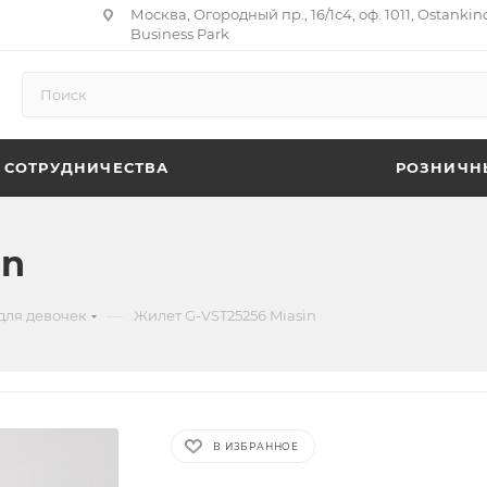
Москва, Огородный пр., 16/1с4, оф. 1011, Ostankin
Business Park
 СОТРУДНИЧЕСТВА
РОЗНИЧН
in
—
для девочек
Жилет G-VST25256 Miasin
В ИЗБРАННОЕ