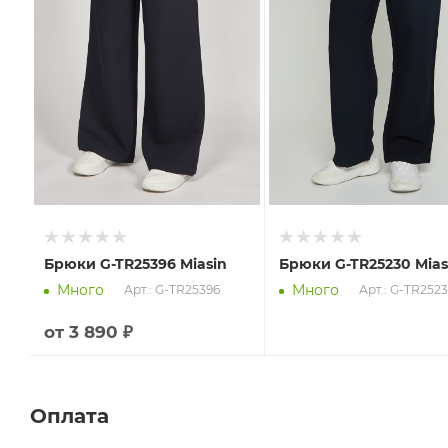
Брюки G-TR25396 Miasin
Брюки G-TR25230 Mias
Много
Много
Арт.: G-TR25396
Арт.: G-TR252
от
3 890 ₽
Оплата