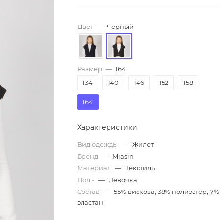
Цвет
—
Черный
Размер
—
164
134
140
146
152
158
164
Характеристики
Вид одежды
—
Жилет
Бренд
—
Miasin
Материал
—
Текстиль
Пол -
—
Девочка
Состав
—
55% вискоза; 38% полиэстер; 7%
эластан