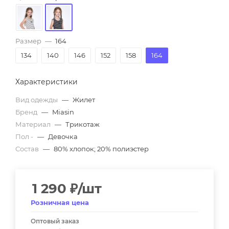
Размер
—
164
134
140
146
152
158
164
Характеристики
Вид одежды
—
Жилет
Бренд
—
Miasin
Материал
—
Трикотаж
Пол -
—
Девочка
Состав
—
80% хлопок; 20% полиэстер
1 290
₽
/шт
Розничная цена
Оптовый заказ