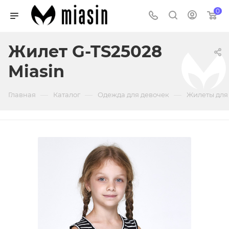
0
Жилет G-TS25028
Miasin
—
—
—
Главная
Каталог
Одежда для девочек
Жилеты для