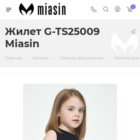
0
Жилет G-TS25009
Miasin
—
—
—
Главная
Каталог
Одежда для девочек
Жилеты для