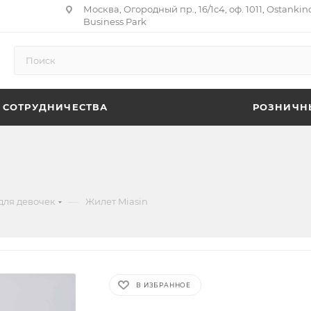
Москва, Огородный пр., 16/1с4, оф. 1011, Ostankin
Business Park
 СОТРУДНИЧЕСТВА
РОЗНИЧН
—
для девочек
Жилет Miasin
В ИЗБРАННОЕ