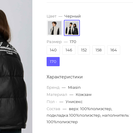
Цвет
—
Черный
Размер
—
170
140
146
152
158
164
170
Характеристики
Бренд
—
Miasin
Материал
—
Кожзам
Пол -
—
Унисекс
Состав
—
верх: 100%полиэстер,
подкладка:100%полиэстер, наполнитель:
100%полиэстер