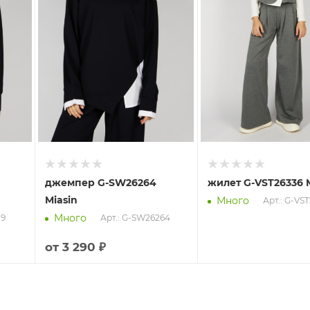
джемпер G-SW26264
жилет G-VST26336 M
Miasin
Много
Арт.: G-VS
Много
19
Арт.: G-SW26264
от
3 290 ₽