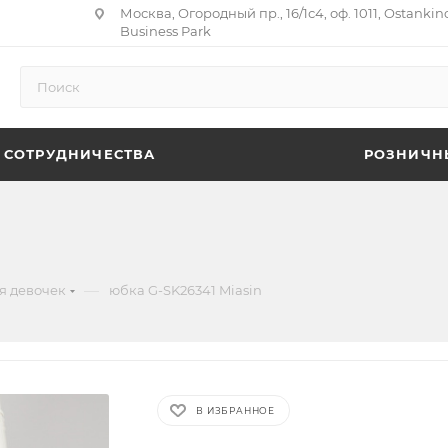
Москва, Огородный пр., 16/1с4, оф. 1011, Ostankin
Business Park
 СОТРУДНИЧЕСТВА
РОЗНИЧН
—
я девочек
юбка G-SK26341 Miasin
В ИЗБРАННОЕ