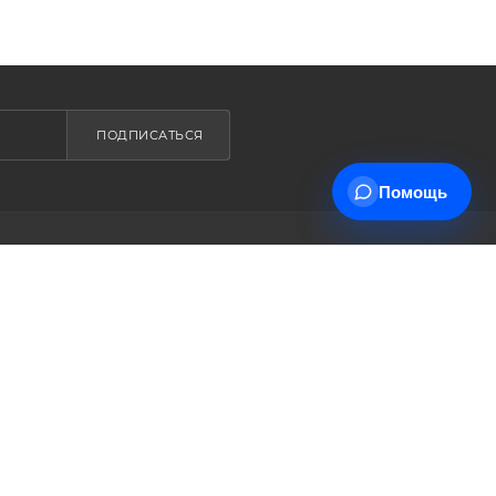
ПОДПИСАТЬСЯ
Помощь
+7 (495) 178-00-30
трудничества
Info@miasinopt.ru
тавки
Москва, Огородный пр., 16/1с4,
 товар
оф. 1011, Ostankino Business Park
ет