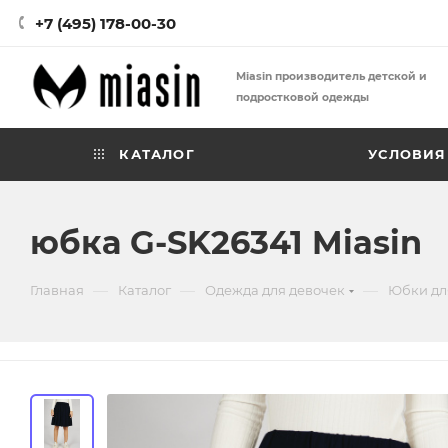
+7 (495) 178-00-30
Miasin производитель детской и
подростковой одежды
КАТАЛОГ
УСЛОВИЯ
юбка G-SK26341 Miasin
—
—
—
Главная
Каталог
Одежда для девочек
Юбки дл