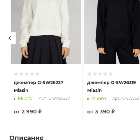
джемпер G-SW26237
джемпер G-SW26319
Miasin
Miasin
Много
Много
Арт.: G-SW26237
Арт.: G-SW263
от
2 990 ₽
от
3 390 ₽
Описание