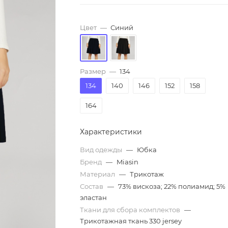
Цвет
—
Синий
Размер
—
134
134
140
146
152
158
164
Характеристики
Вид одежды
—
Юбка
Бренд
—
Miasin
Материал
—
Трикотаж
Состав
—
73% вискоза; 22% полиамид; 5%
эластан
Ткани для сбора комплектов
—
Трикотажная ткань 330 jersey