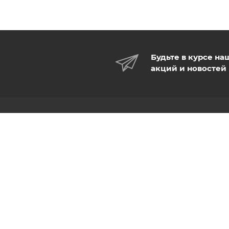
Будьте в курсе на
акций и новостей
КАТАЛОГ
КОМПАНИЯ
УСЛУГИ
О компании
Новости
БРЕНДЫ
Отзывы
Контакты
Документы