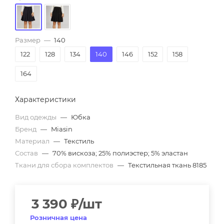
Размер
—
140
122
128
134
140
146
152
158
164
Характеристики
Вид одежды
—
Юбка
Бренд
—
Miasin
Материал
—
Текстиль
Состав
—
70% вискоза; 25% полиэстер; 5% эластан
Ткани для сбора комплектов
—
Текстильная ткань 8185
3 390
₽
/шт
Розничная цена