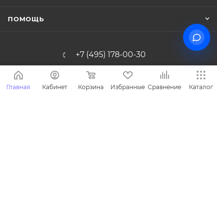
ПОМОЩЬ
+7 (495) 178-00-30
Info@miasinopt.ru
Главная
Кабинет
Корзина
Избранные
Сравнение
Каталог
Москва, Огородный пр., 16/1с4, оф.
1011, Ostankino Business Park
2026 © Miasin производитель детской одежды - Miasin