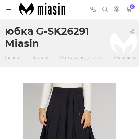
0
юбка G-SK26291
Miasin
—
—
—
Главная
Каталог
Одежда для девочек
Юбки для д