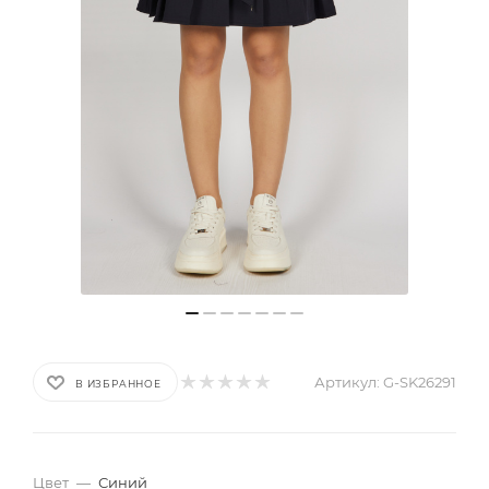
Артикул:
G-SK26291
В ИЗБРАННОЕ
Цвет
—
Синий