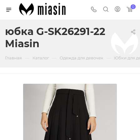
0
юбка G-SK26291-22
Miasin
—
—
—
Главная
Каталог
Одежда для девочек
Юбки для д