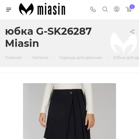
0
юбка G-SK26287
Miasin
—
—
—
Главная
Каталог
Одежда для девочек
Юбки для д