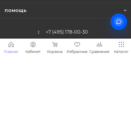
ПОМОЩЬ
+7 (495) 178-00-30
Info@miasinopt.ru
Главная
Кабинет
Корзина
Избранные
Сравнение
Каталог
Москва, Огородный пр., 16/1с4, оф.
1011, Ostankino Business Park
2026 © Miasin производитель детской одежды - Miasin