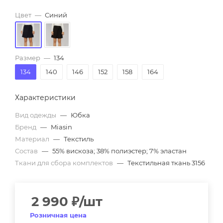
Цвет
—
Синий
Размер
—
134
134
140
146
152
158
164
Характеристики
Вид одежды
—
Юбка
Бренд
—
Miasin
Материал
—
Текстиль
Состав
—
55% вискоза; 38% полиэстер; 7% эластан
Ткани для сбора комплектов
—
Текстильная ткань 3156
2 990
₽
/шт
Розничная цена