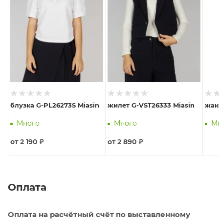
блузка G-PL26273S Miasin
жилет G-VST26333 Miasin
жак
Много
Много
М
от
2 190 ₽
от
2 890 ₽
Оплата
Оплата на расчётный счёт по выставленному