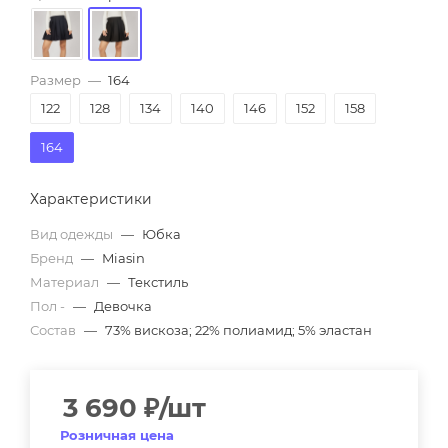
Размер
—
164
122
128
134
140
146
152
158
164
Характеристики
Вид одежды
—
Юбка
Бренд
—
Miasin
Материал
—
Текстиль
Пол -
—
Девочка
Состав
—
73% вискоза; 22% полиамид; 5% эластан
3 690
₽
/шт
Розничная цена