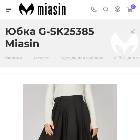
0
Юбка G-SK25385
Miasin
—
—
—
Главная
Каталог
Одежда для девочек
Юбки для д