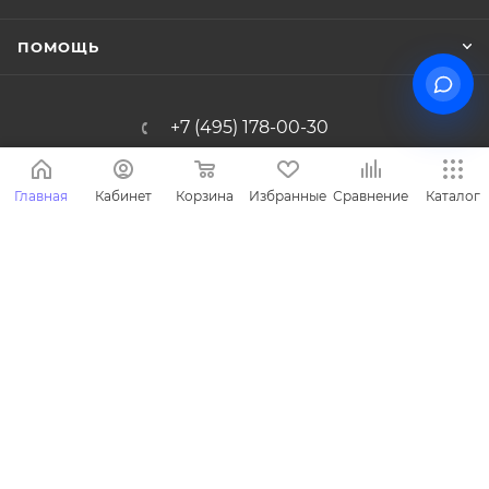
ПОМОЩЬ
+7 (495) 178-00-30
Info@miasinopt.ru
Главная
Кабинет
Корзина
Избранные
Сравнение
Каталог
Москва, Огородный пр., 16/1с4, оф.
1011, Ostankino Business Park
2026 © Miasin производитель детской одежды - Miasin