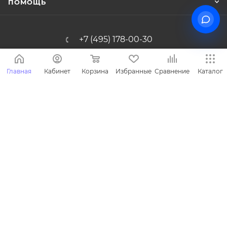
ПОМОЩЬ
+7 (495) 178-00-30
Info@miasinopt.ru
Главная
Кабинет
Корзина
Избранные
Сравнение
Каталог
Москва, Огородный пр., 16/1с4, оф.
1011, Ostankino Business Park
2026 © Miasin производитель детской одежды - Miasin