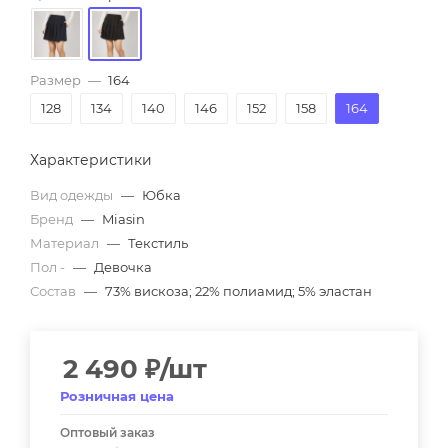
Размер
—
164
128
134
140
146
152
158
164
Характеристики
Вид одежды
—
Юбка
Бренд
—
Miasin
Материал
—
Текстиль
Пол -
—
Девочка
Состав
—
73% вискоза; 22% полиамид; 5% эластан
2 490
₽
/шт
Розничная цена
Оптовый заказ