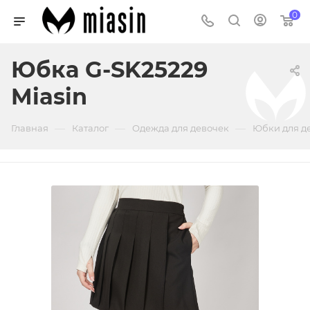
0
Юбка G-SK25229
Miasin
—
—
—
Главная
Каталог
Одежда для девочек
Юбки для д