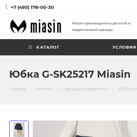
+7 (495) 178-00-30
Miasin производитель детской и
подростковой одежды
КАТАЛОГ
УСЛОВИЯ
Юбка G-SK25217 Miasin
—
—
—
Главная
Каталог
Одежда для девочек
Юбки дл