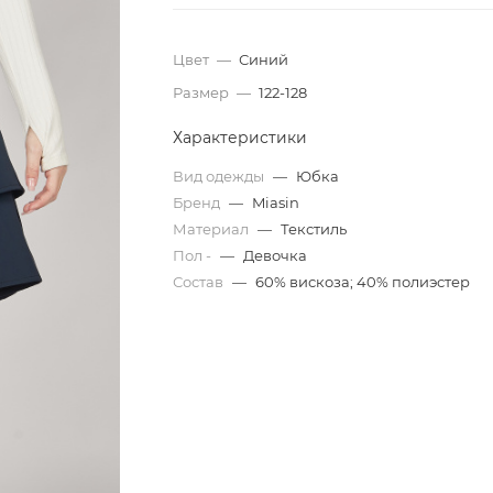
Цвет
—
Синий
Размер
—
122-128
Характеристики
Вид одежды
—
Юбка
Бренд
—
Miasin
Материал
—
Текстиль
Пол -
—
Девочка
Состав
—
60% вискоза; 40% полиэстер