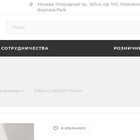
Москва, Огородный пр., 16/1с4, оф. 1011, Ostankin
Business Park
 СОТРУДНИЧЕСТВА
РОЗНИЧН
—
я девочек
Юбка G-SK25217 Miasin
В ИЗБРАННОЕ