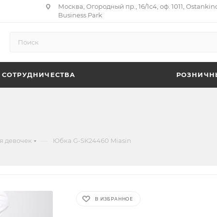
Москва, Огородный пр., 16/1с4, оф. 1011, Ostankin
Business Park
 СОТРУДНИЧЕСТВА
РОЗНИЧН
—
я девочек
Юбка G-SK24460 Miasin
В ИЗБРАННОЕ