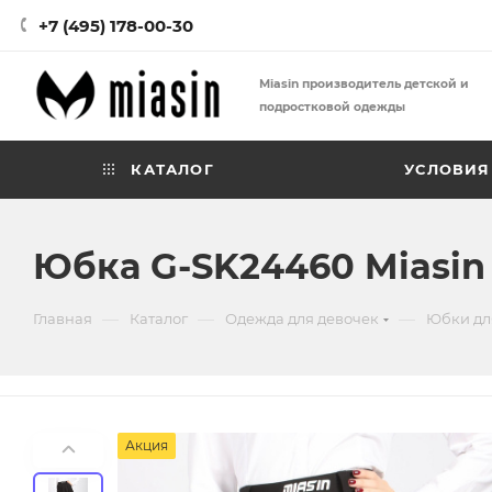
+7 (495) 178-00-30
Miasin производитель детской и
подростковой одежды
КАТАЛОГ
УСЛОВИЯ
Юбка G-SK24460 Miasin
—
—
—
Главная
Каталог
Одежда для девочек
Юбки дл
Акция