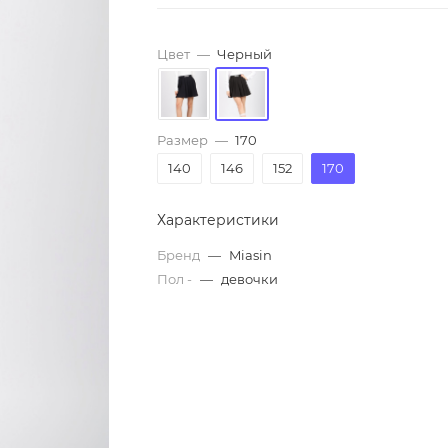
Цвет
—
Черный
Размер
—
170
140
146
152
170
Характеристики
Бренд
—
Miasin
Пол -
—
девочки