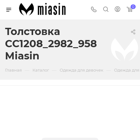
0
Толстовка
CC1208_2982_958
Miasin
—
—
—
Главная
Каталог
Одежда для девочек
Одежда для