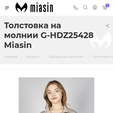
0
Толстовка на
молнии G-HDZ25428
Miasin
—
—
—
Главная
Каталог
Одежда для девочек
Толстовки н