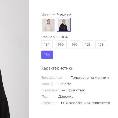
Цвет
—
Черный
Размер
—
164
134
140
146
152
158
164
Характеристики
Вид одежды
—
Толстовка на молнии
Бренд
—
Miasin
Материал
—
Трикотаж
Пол -
—
Девочка
Состав
—
80% хлопок; 20% полиэстер