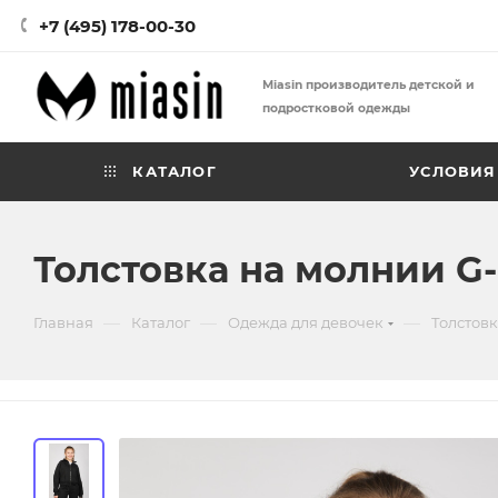
+7 (495) 178-00-30
Miasin производитель детской и
подростковой одежды
КАТАЛОГ
УСЛОВИЯ
Толстовка на молнии G
—
—
—
Главная
Каталог
Одежда для девочек
Толстовк