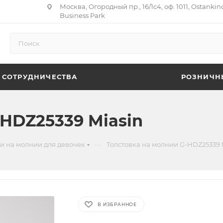
Москва, Огородный пр., 16/1с4, оф. 1011, Ostankin
Business Park
 СОТРУДНИЧЕСТВА
РОЗНИЧН
-HDZ25339 Miasin
—
и на молнии для девочек
Толстовка на молнии G-HDZ25339 
В ИЗБРАННОЕ