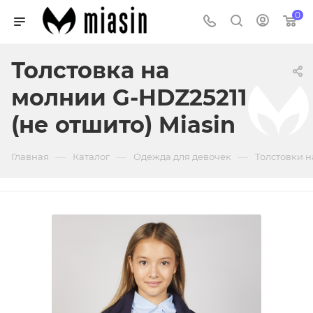
0
Толстовка на
молнии G-HDZ25211
(не отшито) Miasin
—
—
—
Главная
Каталог
Одежда для девочек
Толстовки н