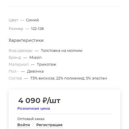
Цвет
—
Синий
Размер
—
122-128
Характеристики
Вид одежды
—
Толстовка на молнии
Бренд
—
Miasin
Материал
—
Трикотаж
Пол -
—
Девочка
Состав
—
73% вискоза; 22% полиамид; 5% эластан
4 090
₽
/шт
Розничная цена
Оптовый заказ
Войти
/
Регистрация