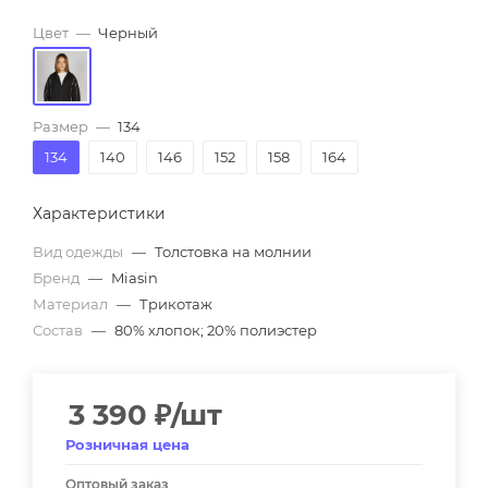
Цвет
—
Черный
Размер
—
134
134
140
146
152
158
164
Характеристики
Вид одежды
—
Толстовка на молнии
Бренд
—
Miasin
Материал
—
Трикотаж
Состав
—
80% хлопок; 20% полиэстер
3 390
₽
/шт
Розничная цена
Оптовый заказ