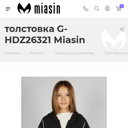
0
толстовка G-
HDZ26321 Miasin
—
—
—
Главная
Каталог
Одежда для девочек
Толстовки н