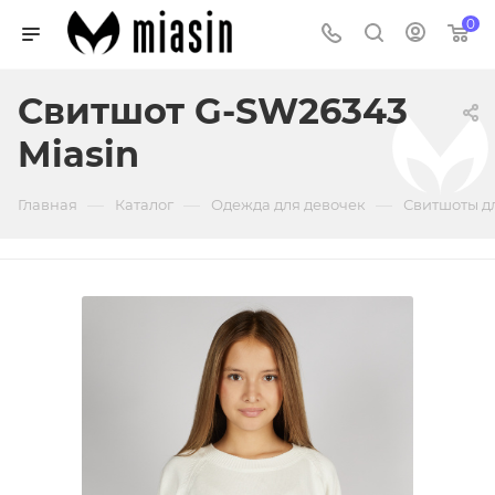
0
Свитшот G-SW26343
Miasin
—
—
—
Главная
Каталог
Одежда для девочек
Свитшоты д