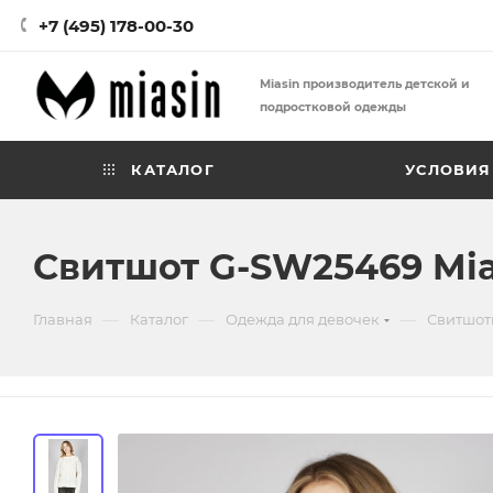
+7 (495) 178-00-30
Miasin производитель детской и
подростковой одежды
КАТАЛОГ
УСЛОВИЯ
Свитшот G-SW25469 Mia
—
—
—
Главная
Каталог
Одежда для девочек
Свитшот