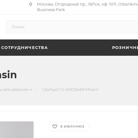
Москва, Огородный пр., 16/1с4, оф. 1011, Ostankin
Business Park
 СОТРУДНИЧЕСТВА
РОЗНИЧН
sin
—
ы для девочек
Свитшот G-SW25469 Miasin
В ИЗБРАННОЕ