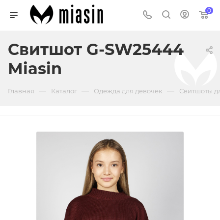
0
Свитшот G-SW25444
Miasin
—
—
—
Главная
Каталог
Одежда для девочек
Свитшоты д