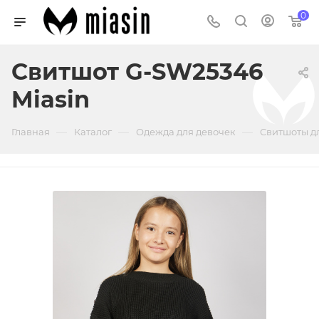
0
Свитшот G-SW25346
Miasin
—
—
—
Главная
Каталог
Одежда для девочек
Свитшоты д