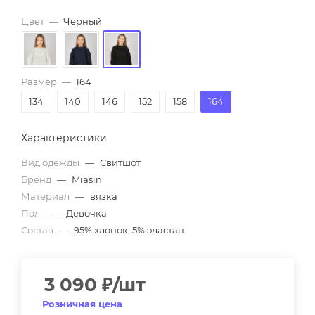
Цвет
—
Черный
Размер
—
164
134
140
146
152
158
164
Характеристики
Вид одежды
—
Свитшот
Бренд
—
Miasin
Материал
—
вязка
Пол -
—
Девочка
Состав
—
95% хлопок; 5% эластан
3 090
₽
/шт
Розничная цена