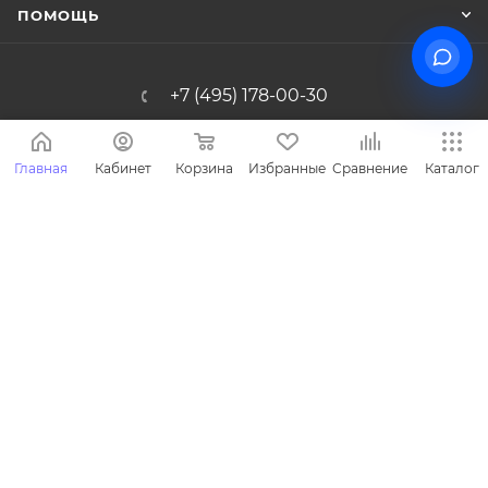
ПОМОЩЬ
+7 (495) 178-00-30
Info@miasinopt.ru
Главная
Кабинет
Корзина
Избранные
Сравнение
Каталог
Москва, Огородный пр., 16/1с4, оф.
1011, Ostankino Business Park
2026 © Miasin производитель детской одежды - Miasin