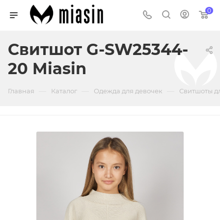
0
Свитшот G-SW25344-
20 Miasin
—
—
—
Главная
Каталог
Одежда для девочек
Свитшоты д