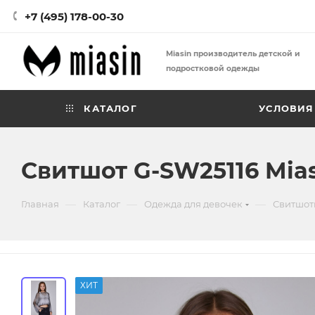
+7 (495) 178-00-30
Miasin производитель детской и
подростковой одежды
КАТАЛОГ
УСЛОВИЯ
Свитшот G-SW25116 Mia
—
—
—
Главная
Каталог
Одежда для девочек
Свитшот
ХИТ