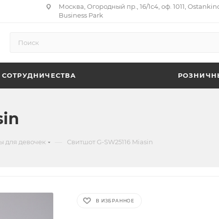
Москва, Огородный пр., 16/1с4, оф. 1011, Ostankin
Business Park
 СОТРУДНИЧЕСТВА
РОЗНИЧН
sin
—
ы для девочек
Свитшот G-SW25116 Miasin
В ИЗБРАННОЕ