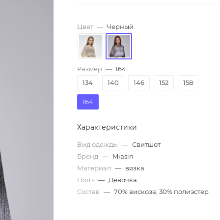
Цвет
—
Черный
Размер
—
164
134
140
146
152
158
164
Характеристики
Вид одежды
—
Свитшот
Бренд
—
Miasin
Материал
—
вязка
Пол -
—
Девочка
Состав
—
70% вискоза; 30% полиэстер