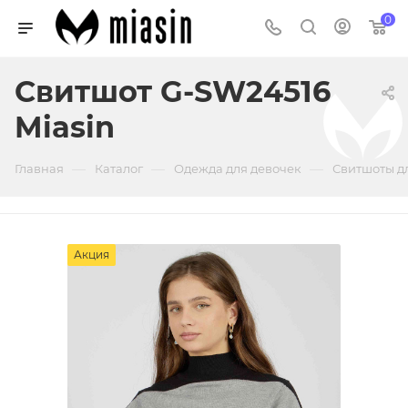
0
Свитшот G-SW24516
Miasin
—
—
—
Главная
Каталог
Одежда для девочек
Свитшоты д
Акция