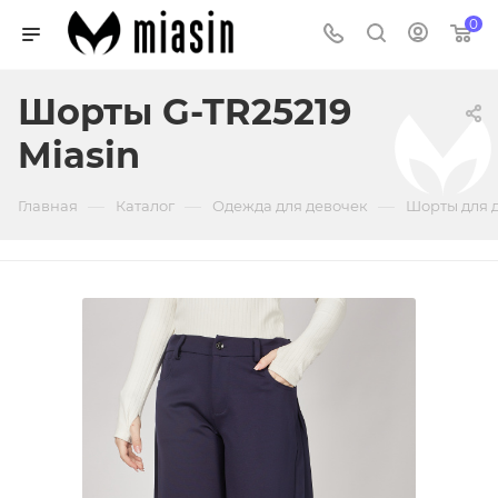
0
Шорты G-TR25219
Miasin
—
—
—
Главная
Каталог
Одежда для девочек
Шорты для 