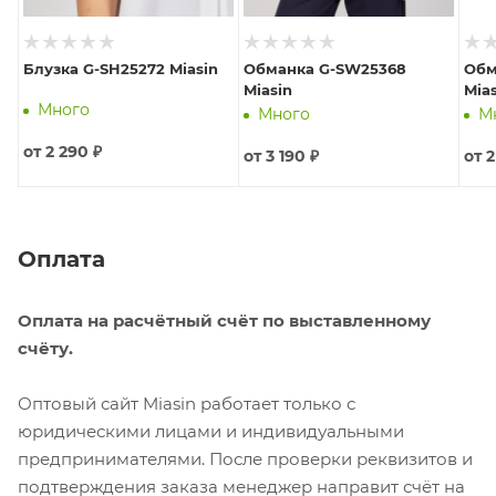
Блузка G-SH25272 Miasin
Обманка G-SW25368
Обм
Miasin
Mia
Много
Много
М
от
2 290 ₽
от
3 190 ₽
от
2
Оплата
Оплата на расчётный счёт по выставленному
счёту.
Оптовый сайт Miasin работает только с
юридическими лицами и индивидуальными
предпринимателями. После проверки реквизитов и
подтверждения заказа менеджер направит счёт на