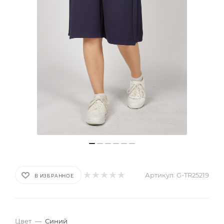
Артикул:
G-TR25219
В ИЗБРАННОЕ
Цвет
—
Синий