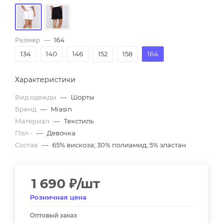
Размер
—
164
134
140
146
152
158
164
Характеристики
Вид одежды
—
Шорты
Бренд
—
Miasin
Материал
—
Текстиль
Пол -
—
Девочка
Состав
—
65% вискоза; 30% полиамид; 5% эластан
1 690
₽
/шт
Розничная цена
Оптовый заказ