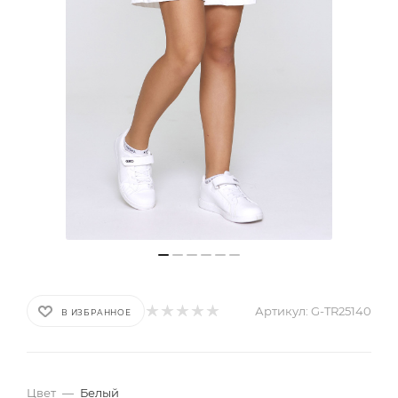
Артикул:
G-TR25140
В ИЗБРАННОЕ
Цвет
—
Белый