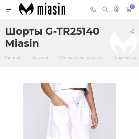
0
Шорты G-TR25140
Miasin
—
—
—
Главная
Каталог
Одежда для девочек
Шорты для 