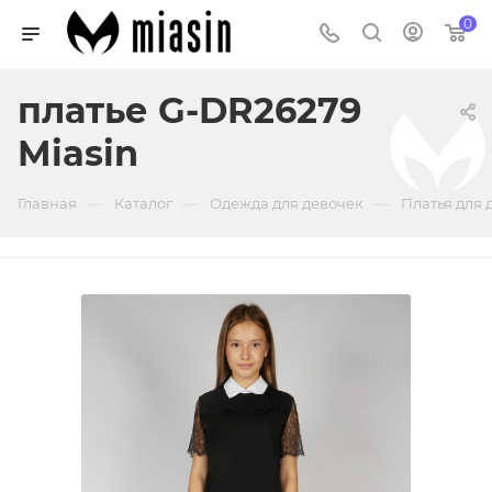
0
платье G-DR26279
Miasin
—
—
—
Главная
Каталог
Одежда для девочек
Платья для 