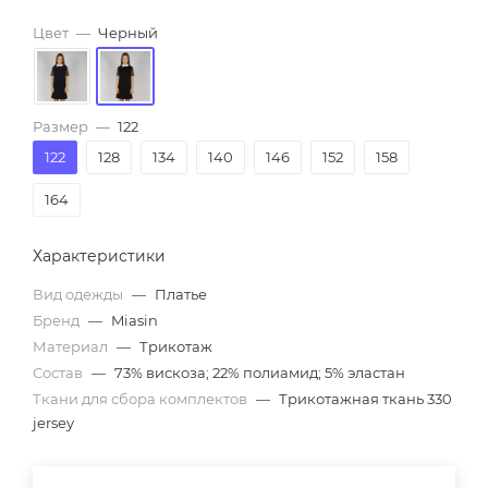
Цвет
—
Черный
Размер
—
122
122
128
134
140
146
152
158
164
Характеристики
Вид одежды
—
Платье
Бренд
—
Miasin
Материал
—
Трикотаж
Состав
—
73% вискоза; 22% полиамид; 5% эластан
Ткани для сбора комплектов
—
Трикотажная ткань 330
jersey