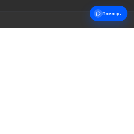
Помощь
+7 (495) 178-00-30
трудничества
Info@miasinopt.ru
тавки
Москва, Огородный пр., 16/1с4,
 товар
оф. 1011, Ostankino Business Park
ет