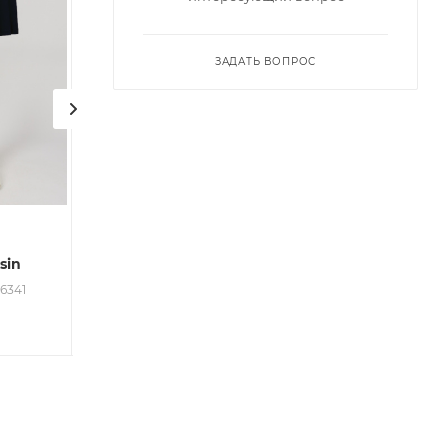
ЗАДАТЬ ВОПРОС
sin
брюки G-TR26302 Miasin
Много
26341
Арт.: G-TR26302