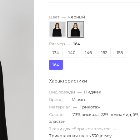
Цвет
—
Черный
Размер
—
164
134
140
146
152
158
164
Характеристики
Вид одежды
—
Пиджак
Бренд
—
Miasin
Материал
—
Трикотаж
Состав
—
73% вискоза; 22% полиамид; 5%
эластан
Ткани для сбора комплектов
—
Трикотажная ткань 330 jersey