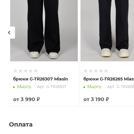
брюки G-TR26307 Miasin
брюки G-TR26265 Mias
Много
Много
Арт.: G-TR26307
Арт.: G-TR262
от
3 990 ₽
от
3 190 ₽
Оплата