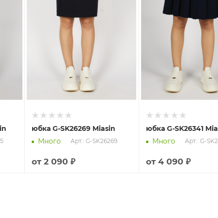
in
юбка G-SK26269 Miasin
юбка G-SK26341 Mia
Много
Много
65
Арт.: G-SK26269
Арт.: G-SK
от
2 090 ₽
от
4 090 ₽