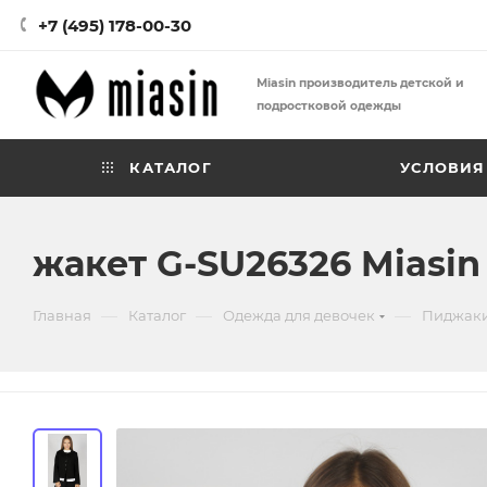
+7 (495) 178-00-30
Miasin производитель детской и
подростковой одежды
КАТАЛОГ
УСЛОВИЯ
жакет G-SU26326 Miasin
—
—
—
Главная
Каталог
Одежда для девочек
Пиджаки