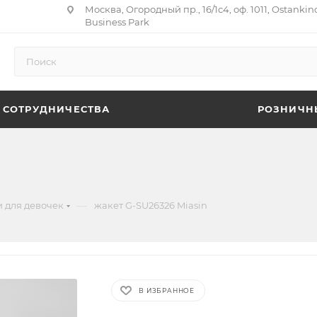
Москва, Огородный пр., 16/1с4, оф. 1011, Ostankin
Business Park
 СОТРУДНИЧЕСТВА
РОЗНИЧН
—
 для девочек
жакет G-SU26326 Miasin
В ИЗБРАННОЕ