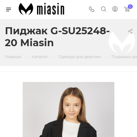
0
Пиджак G-SU25248-
20 Miasin
—
—
—
Главная
Каталог
Одежда для девочек
Пиджаки дл