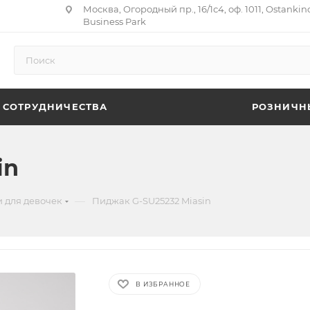
Москва, Огородный пр., 16/1с4, оф. 1011, Ostankin
Business Park
 СОТРУДНИЧЕСТВА
РОЗНИЧН
in
—
 для девочек
Пиджак G-SU25232 Miasin
В ИЗБРАННОЕ