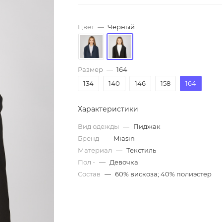
Цвет
—
Черный
Размер
—
164
134
140
146
158
164
Характеристики
Вид одежды
—
Пиджак
Бренд
—
Miasin
Материал
—
Текстиль
Пол -
—
Девочка
Состав
—
60% вискоза; 40% полиэстер