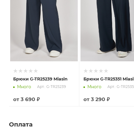
Брюки G-TR25239 Miasin
Брюки G-TR25351 Mias
Много
Много
Арт.: G-TR25239
Арт.: G-TR2535
от
3 690 ₽
от
3 290 ₽
Оплата