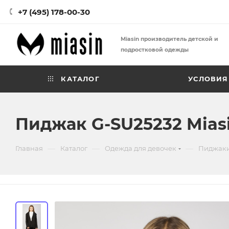
+7 (495) 178-00-30
Miasin производитель детской и
подростковой одежды
КАТАЛОГ
УСЛОВИЯ
Пиджак G-SU25232 Mias
—
—
—
Главная
Каталог
Одежда для девочек
Пиджаки