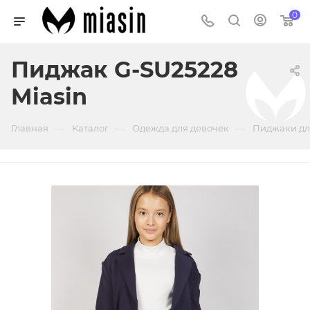
0
Пиджак G-SU25228
Miasin
—
—
—
Главная
Каталог
Одежда для девочек
Пиджаки дл