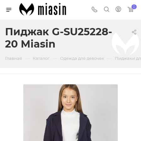
0
Пиджак G-SU25228-
20 Miasin
—
—
—
Главная
Каталог
Одежда для девочек
Пиджаки дл